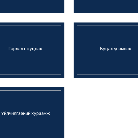
Гэрлэлт цуцлах
Буцах үнэмлэх
Үйлчилгээний хураамж