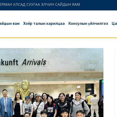
ЕРМАН УЛСАД СУУГАА ЭЛЧИН САЙДЫН ЯАМ
айдын яам
Хоёр талын харилцаа
Консулын үйлчилгээ
Ца