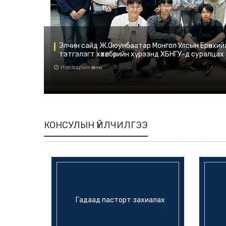
Элчин сайд Ж.Оюунбаатар Монгол Улсын Ерөнхийл
тэтгэлэгт хөтөлбөрийн хүрээнд ХБНГУ-д суралц
онгоцны буудалд угтан авч, уулзав.
315
Нэг сарын өмнө
КОНСУЛЫН ҮЙЛЧИЛГЭЭ
Гадаад пасторт захиалах