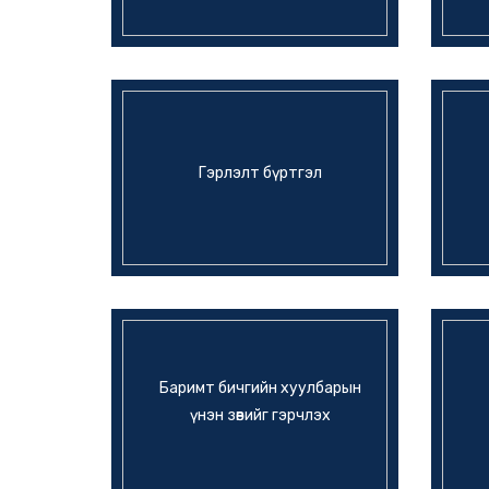
Гэрлэлт бүртгэл
Баримт бичгийн хуулбарын
үнэн зөвийг гэрчлэх