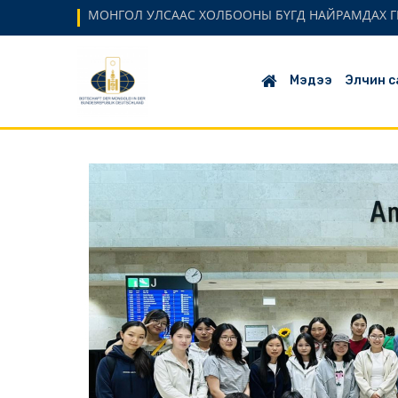
МОНГОЛ УЛСААС ХОЛБООНЫ БҮГД НАЙРАМДАХ Г
Мэдээ
Элчин с