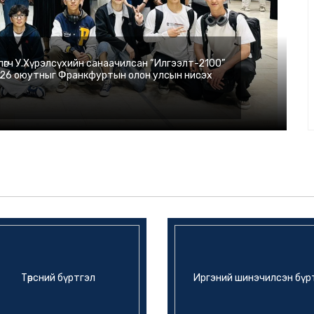
өгч У.Хүрэлсүхийн санаачилсан “Илгээлт-2100”
ах 26 оюутныг Франкфуртын олон улсын нисэх
Төрсний бүртгэл
Иргэний шинэчилсэн бүр