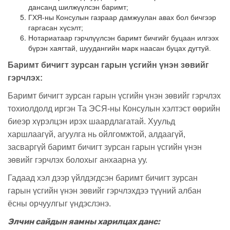
дансанд шилжүүлсэн баримт;
ГХЯ-ны Консулын газраар дамжуулан авах бол бичгээр
гаргасан хүсэлт;
Нотариатаар гэрчлүүлсэн баримт бичгийг буцаан илгээх
бүрэн хаягтай, шуудангийн марк наасан буцах дугтуй.
Баримт бичигт зурсан гарын үсгийн үнэн зөвийг
гэрчлэх:
Баримт бичигт зурсан гарын үсгийн үнэн зөвийг гэрчлэх
тохиолдолд иргэн Та ЭСЯ-ны Консулын хэлтэст өөрийн
биеэр хүрэлцэн ирэх шаардлагатай. Хуульд
харшлаагүй, агуулга нь ойлгомжтой, алдаагүй,
засваргүй баримт бичигт зурсан гарын үсгийн үнэн
зөвийг гэрчлэх болохыг анхаарна уу.
Гадаад хэл дээр үйлдэгдсэн баримт бичигт зурсан
гарын үсгийн үнэн зөвийг гэрчлэхдээ түүний албан
ёсны орчуулгыг үндэслэнэ.
Элчин сайдын яамны харилцах данс: