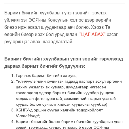
Баримт бичгийн хуулбарын үнэн зөвийг гэрчлэх
үйлчилгээг ЭСЯ-ны Консулын хэлтэс дээр өөрийн
биеэр ирж эсвэл шуудангаар авч болно. Хэрэв Та
өөрийн биеэр ирэх бол урьдчилан
"ЦАГ АВАХ"
хэсэг
рүү орж цаг авах шаардлагатай.
Баримт бичгийн хуулбарын үнэн зөвийг гэрчлэхэд
дараах баримт бичгийг бүрдүүлнэ:
Гэрчлэх баримт бичгийн эх хувь;
Үйлчлүүлэгчийн хүчинтэй гадаад паспорт эсхүл иргэний
цахим үнэмлэх эх хувиар, шуудангаар илгээсэн
тохиолдолд эдгээр баримт бичгийн хуулбар (үндсэн
мэдээлэл фото зурагтай, эзэмшигчийн гарын үсэгтэй
хуудас болон сунгалт хийсэн хуудасны хуулбар);
ХБНГУ-д оршин суугаа хаягийн тодорхойлолт
/
Anmeldung
/;
Баримт бичигийг болон баримт бичгийн хуулбарын үнэн
зөвийг гэрчлэхэд хуудас тутмаас 5 еврог ЭСЯ-ны