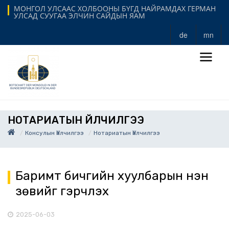
МОНГОЛ УЛСААС ХОЛБООНЫ БҮГД НАЙРАМДАХ ГЕРМАН
УЛСАД СУУГАА ЭЛЧИН САЙДЫН ЯАМ
de
mn
НОТАРИАТЫН ҮЙЛЧИЛГЭЭ
Консулын Үйлчилгээ
Нотариатын Үйлчилгээ
Баримт бичгийн хуулбарын үнэн
зөвийг гэрчлэх
2025-06-03