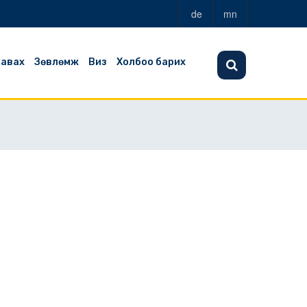
de
mn
 авах
Зөвлөмж
Виз
Холбоо барих