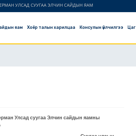
ЕРМАН УЛСАД СУУГАА ЭЛЧИН САЙДЫН ЯАМ
айдын яам
Хоёр талын харилцаа
Консулын үйлчилгээ
Цаг
ерман Улсад суугаа Элчин сайдын яамны
э