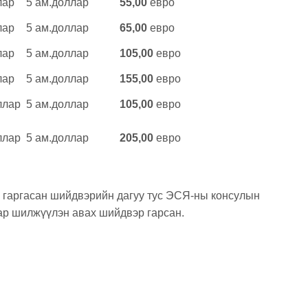
лар
5 ам.доллар
55,00
евро
лар
5 ам.доллар
65
,
00
евро
лар
5 ам.доллар
105
,
00
евро
лар
5 ам.доллар
155,
00
евро
ллар
5 ам.доллар
105
,
00
евро
ллар
5 ам.доллар
205,00
евро
р гаргасан шийдвэрийн дагуу тус ЭСЯ-ны консулын
ар шилжүүлэн авах шийдвэр гарсан.