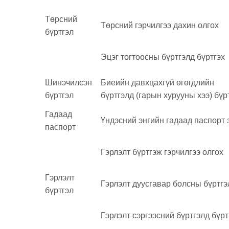
Төрсний
Төрсний гэрчилгээ дахин олгох
бүртгэл
Эцэг тогтоосны бүртгэлд бүртгэх
Шинэчилсэн
Биеийн давхцахгүй өгөгдлийн
бүртгэл
бүртгэлд (гарын хурууны хээ) бүр
Гадаад
Үндэсний энгийн гадаад паспорт 
паспорт
Гэрлэлт бүртгэж гэрчилгээ олгох
Гэрлэлт
Гэрлэлт дуусгавар болсны бүртгэ
бүртгэл
Гэрлэлт сэргээсний бүртгэлд бүрт