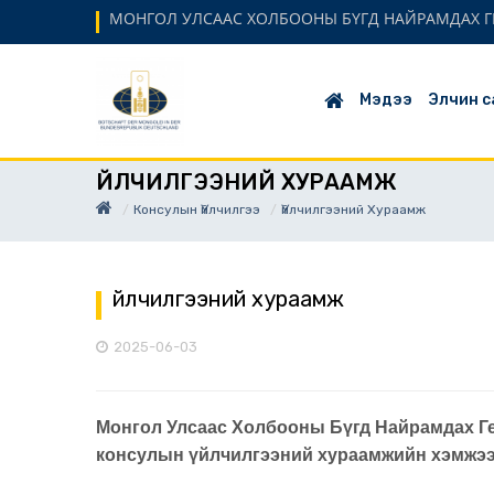
МОНГОЛ УЛСААС ХОЛБООНЫ БҮГД НАЙРАМДАХ Г
Мэдээ
Элчин с
ҮЙЛЧИЛГЭЭНИЙ ХУРААМЖ
Консулын Үйлчилгээ
Үйлчилгээний Хураамж
Үйлчилгээний хураамж
2025-06-03
Монгол Улсаас Холбооны Бүгд Найрамдах Г
консулын үйлчилгээний хураамжийн хэмжэ