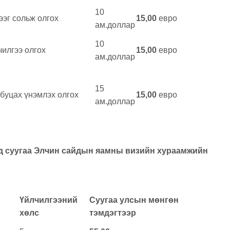
10
ээг сольж олгох
15,00
евро
ам.доллар
10
чилгээ олгох
15,00
евро
ам.доллар
15
 буцах үнэмлэх олгох
15,00
евро
ам.доллар
д суугаа Элчин сайдын яамны визийн хураамжийн
Үйлчилгээний
Суугаа улсын мөнгөн
хөлс
тэмдэгтээр