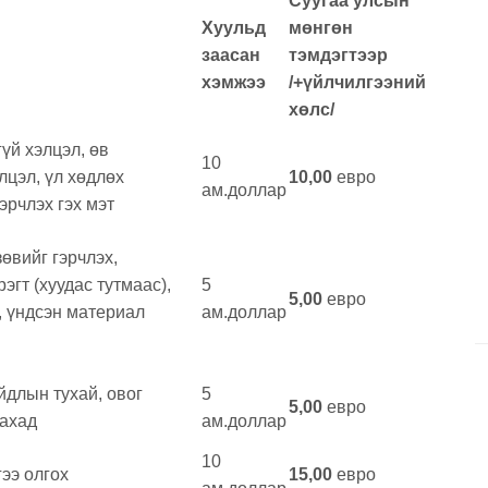
Суугаа улсын
Хуульд
мөнгөн
заасан
тэмдэгтээр
хэмжээ
/+үйлчилгээний
хөлс/
үй хэлцэл, өв
10
лцэл, үл хөдлөх
10,00
евро
ам.доллар
эрчлэх гэх мэт
өвийг гэрчлэх,
эгт (хуудас тутмаас),
5
5,00
евро
, үндсэн материал
ам.доллар
йдлын тухай, овог
5
5,00
евро
гахад
ам.доллар
10
гээ олгох
15,00
евро