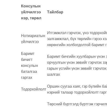
Консулын
үйлчилгээ
Тайлбар
нэр, төрөл
Итгэмжлэл гэрчлэх, үнэ тодорхойг
Нотиариатын
залгамжлал, бүх төрлийн гэрээ хэ
үйлчилгээ
хөрөнгийн холбогдолтой баримт г
Баримт
Баримт бичгийн хуулбарын үнэн з
бичигт
орчуулгын үнэн зөвийг гэрчлэх зэр
консулын
гарын үсгийн үнэн зөвийг гэрчлэх
баталгаа
шалгах
гаргах
Оршин суугаа хаяг, гэр бүлийн ба
Тодорхойлолт
нэрний талаар тодорхойлолт гар
Төрсний бүртгэлд бүртгэж гэрчил