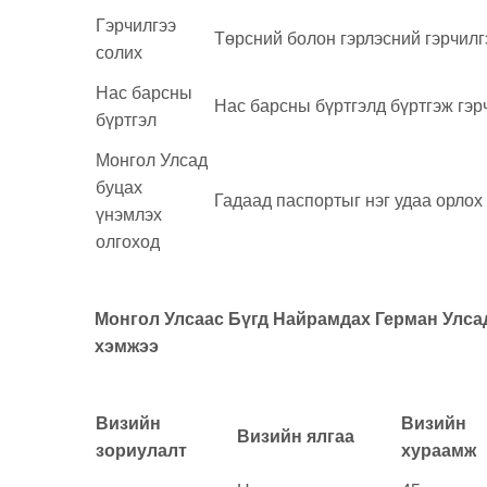
Гэрчилгээ
Төрсний болон гэрлэсний гэрчилг
солих
Нас барсны
Нас барсны бүртгэлд бүртгэж гэр
бүртгэл
Монгол Улсад
буцах
Гадаад паспортыг нэг удаа орлох
үнэмлэх
олгоход
Монгол Улсаас Бүгд Найрамдах Герман Улса
хэмжээ
Визийн
Визийн
Визийн ялгаа
зориулалт
хураамж