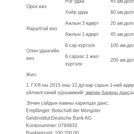
Нэг удаа
45 ам.дол
Орох виз
Хоёр удаа
60 ам.дол
Ажлын 3 өдөрт
20 ам.дол
Яаралтай виз
Ажлын 1 өдөрт
45 ам.дол
6 сар хүртэлх
100 ам.до
Олон удаагийн
6 сараас 1 жил
виз
200 ам.до
хүртэлх
Жич:
1. ГХЯ-ны 2015 оны 12 дугаар сарын 1-ний өдө
үйлчилгээний хураамжийг
зөвхөн банкны данс
а
Элчин сайдын яамны харилцах данс:
Empfänger: Botschaft der Mongolei
Geldinstitut:Deutsche Bank AG
Kontonummer: 0794933
Bankleitzahl: 100 700 00