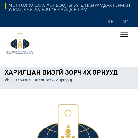
МОНГОЛ УЛСААС ХОЛБООНЫ БҮГД НАЙРАМДАХ ГЕРМАН
УЛСАД СУУГАА ЭЛЧИН САЙДЫН ЯАМ
de
mn
ХАРИЛЦАН ВИЗГҮЙ ЗОРЧИХ ОРНУУД
Харилцан Визгүй Зорчих Орнууд