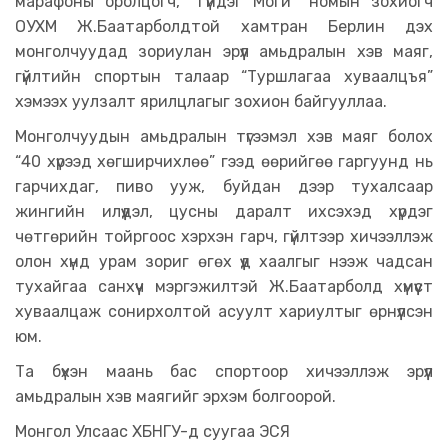
марафоны оролцогч, “Гүйдэг Моги” номын зохиогч
ОУХМ Ж.Баатарболдтой хамтран Берлин дэх
монголчуудад зориулан эрүүл амьдралын хэв маяг,
гүйлтийн спортын талаар “Туршлагаа хуваалцъя”
хэмээх уулзалт ярилцлагыг зохион байгууллаа.
Монголчуудын амьдралын түгээмэл хэв маяг болох
“40 хүрээд хөгширчихлөө” гээд өөрийгөө гаргуунд нь
гарчихдаг, пиво ууж, буйдан дээр тухалсаар
жингийн илүүдэл, цусны даралт ихсэхэд хүрдэг
чөтгөрийн тойргоос хэрхэн гарч, гүйлтээр хичээллэж
олон хүнд урам зориг өгөх үүд хаалгыг нээж чадсан
тухайгаа санхүүч мэргэжилтэй Ж.Баатарболд хүмүүст
хуваалцаж сонирхолтой асуулт хариултыг өрнүүлсэн
юм.
Та бүхэн маань бас спортоор хичээллэж эрүүл
амьдралын хэв маягийг эрхэм болгоорой.
Монгол Улсаас ХБНГУ-д суугаа ЭСЯ