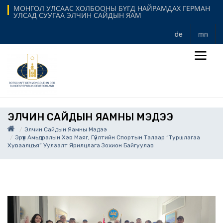
МОНГОЛ УЛСААС ХОЛБООНЫ БҮГД НАЙРАМДАХ ГЕРМАН
УЛСАД СУУГАА ЭЛЧИН САЙДЫН ЯАМ
de
mn
ЭЛЧИН САЙДЫН ЯАМНЫ МЭДЭЭ
Элчин Сайдын Яамны Мэдээ
Эрүүл Амьдралын Хэв Маяг, Гүйлтийн Спортын Талаар “Туршлагаа
Хуваалцъя” Уулзалт Ярилцлага Зохион Байгуулав