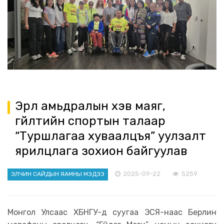
Эрүүл амьдралын хэв маяг,
гүйлтийн спортын талаар
“Туршлагаа хуваалцъя” уулзалт
ярилцлага зохион байгуулав
2025-09-22
5259
ЭЛЧИН САЙДЫН ЯАМНЫ МЭДЭЭ
Монгол Улсаас ХБНГУ-д суугаа ЭСЯ-наас Берлин