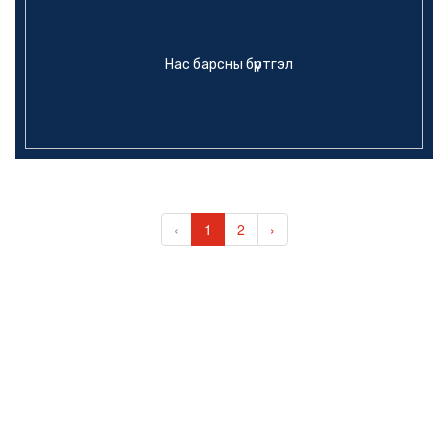
Нас барсны бүртгэл
‹
1
2
›