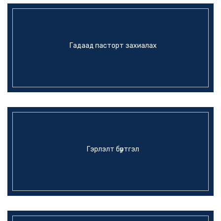
Гадаад пасторт захиалах
Гэрлэлт бүртгэл