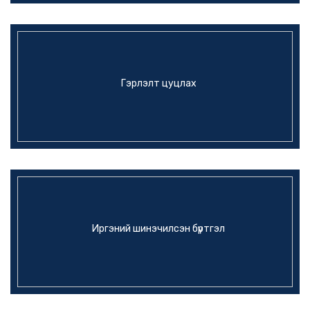
Гэрлэлт цуцлах
Иргэний шинэчилсэн бүртгэл