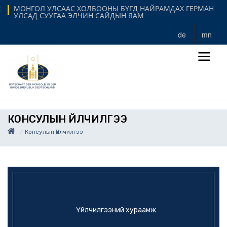
МОНГОЛ УЛСААС ХОЛБООНЫ БҮГД НАЙРАМДАХ ГЕРМАН
УЛСАД СУУГАА ЭЛЧИН САЙДЫН ЯАМ
de
mn
КОНСУЛЫН ҮЙЛЧИЛГЭЭ
Консулын Үйлчилгээ
Үйлчилгээний хураамж