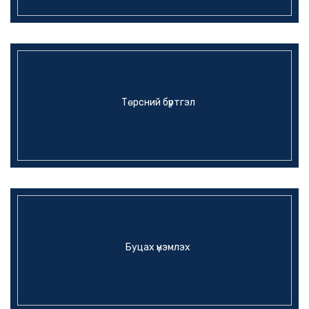
Төрсний бүртгэл
Буцах үнэмлэх