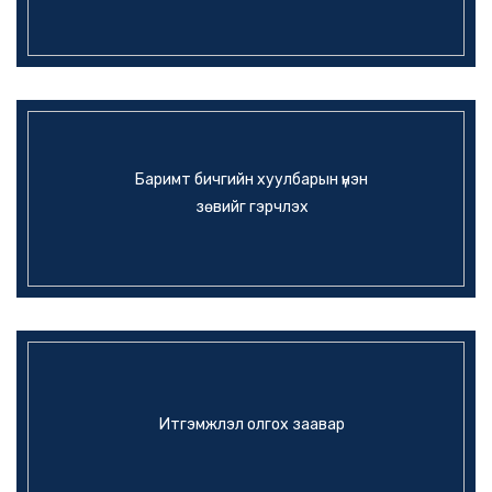
Баримт бичгийн хуулбарын үнэн
зөвийг гэрчлэх
Итгэмжлэл олгох заавар