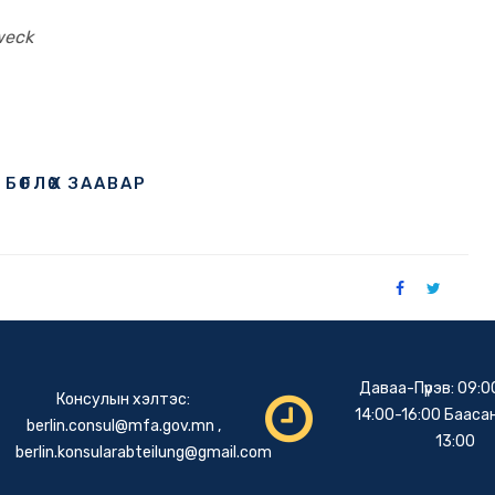
weck
ӨГЛӨХ ЗААВАР
Даваа-Пүрэв: 09:0
Консулын хэлтэс:
14:00-16:00 Баасан
berlin.consul@mfa.gov.mn
,
13:00
berlin.konsularabteilung@gmail.com