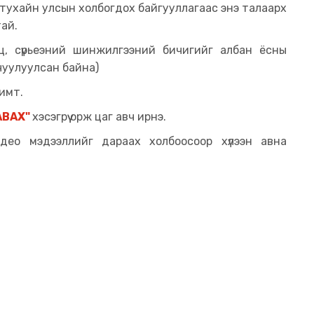
 тухайн улсын холбогдох байгууллагаас энэ талаарх
ай.
эц, сүрьеэний шинжилгээний бичигийг албан ёсны
рчуулуулсан байна)
имт.
АВАХ"
хэсэгрүү орж цаг авч ирнэ.
идео мэдээллийг дараах холбоосоор хүлээн авна