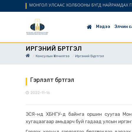
МОНГОЛ УЛСААС ХОЛБООНЫ БҮГД НАЙРАМДАХ Г
Мэдээ
Элчин с
ИРГЭНИЙ БҮРТГЭЛ
Консулын Үйлчилгээ
Иргэний Бүртгэл
Гэрлэлт бүртгэл
2022-11-16
ЭСЯ-нд ХБНГУ-д байнга оршин суугаа Монг
хугацаагаар амьдарч буй гадаад улсын иргэнт
Гэрлэх хосууд гэрлэлтээ бүртгүүлэхдээ дараа