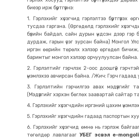
биеэр ирж бүртгүүлнэ:
1. Гэрлэхийг хүсэгчид гэрлэлтээ бүртгүүлэх
тусдаа гаргана. (Өргөдөлд гэрлэхийг хүсэгчди
бүлийн байдал, сайн дурын үндсэн дээр гэр 
дурдаж, гарын үсэг зурсан байна) Монгол Улсы
иргэн өөрийн төрөлх хэлээр өргөдөл бичиж,
баримтыг монгол хэлээр орчуулуулсан байна.
2. Гэрлэлтийг гэрчлэх 2-оос доошгүй гэрчтэй
үнэмлэхээ авчирсан байна. /Жич: Гэрч гадаад у
3. Гэрлэлтийн гэрчилгээ авах мэдүүлгийг та
(Мэдүүлгийг хэрхэн бөглөх заавартай сайтар т
4. Гэрлэхийг хүсэгчдийн иргэний цахим үнэмл
5. Гэрлэхийг хүсэгчдийн гадаад паспортын ху
6. Гэрлэхийг хүсэгчид өмнө нь гэрлэж байгаа
төгөлдөр лавлагааг
УБЕГ эсвэл e-mongol