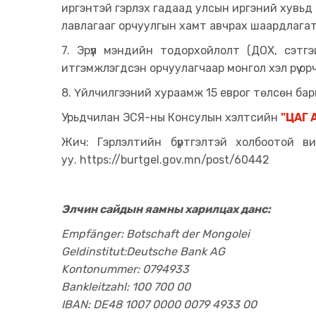
иргэнтэй гэрлэх гадаад улсын иргэний хувьд
лавлагааг орчуулгын хамт авчрах шаардлагат
7. Эрүүл мэндийн тодорхойлолт (ДОХ, сэтг
итгэмжлэгдсэн орчуулагчаар монгол хэл рүү о
8. Үйлчилгээний хураамж 15 еврог төлсөн бар
Урьдчилан ЭСЯ-ны Консулын хэлтсийн
"ЦАГ 
Жич: Гэрлэлтийн бүртгэлтэй холбоотой в
уу.
https://burtgel.gov.mn/post/60442
Элчин сайдын яамны харилцах данс:
Empfänger: Botschaft der Mongolei
Geldinstitut:Deutsche Bank AG
Kontonummer: 0794933
Bankleitzahl: 100 700 00
IBAN: DE48 1007 0000 0079 4933 00