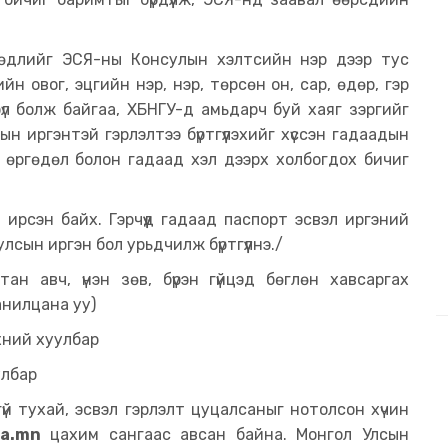
 өргөдлийг ЭСЯ-ны Консулын хэлтсийн нэр дээр тус
йн овог, эцгийн нэр, нэр, төрсөн он, сар, өдөр, гэр
бүл болж байгаа, ХБНГУ-д амьдарч буй хаяг зэргийг
н иргэнтэй гэрлэлтээ бүртгүүлэхийг хүссэн гадаадын
 өргөдөл болон гадаад хэл дээрх холбогдох бичиг
 ирсэн байх. Гэрчүүд гадаад паспорт эсвэл иргэний
лсын иргэн бол урьдчилж бүртгүүлнэ./
тан авч, үнэн зөв, бүрэн гүйцэд бөглөн хавсаргах
анилцана уу)
эхний хуулбар
улбар
гүй тухай, эсвэл гэрлэлт цуцалсаныг нотолсон хүчин
ia.mn
цахим сангаас авсан байна. Монгол Улсын