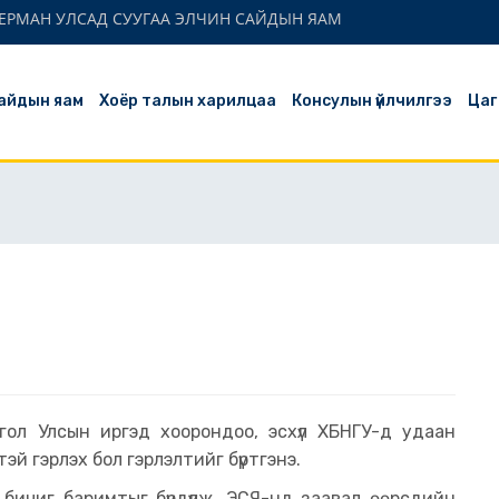
ЕРМАН УЛСАД СУУГАА ЭЛЧИН САЙДЫН ЯАМ
айдын яам
Хоёр талын харилцаа
Консулын үйлчилгээ
Цаг
ол Улсын иргэд хоорондоо, эсхүл ХБНГУ-д удаан
эй гэрлэх бол гэрлэлтийг бүртгэнэ.
х бичиг баримтыг бүрдүүлж, ЭСЯ-нд заавал өөрсдийн