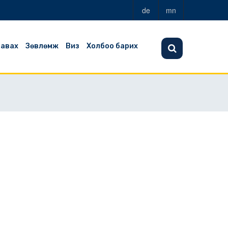
de
mn
 авах
Зөвлөмж
Виз
Холбоо барих