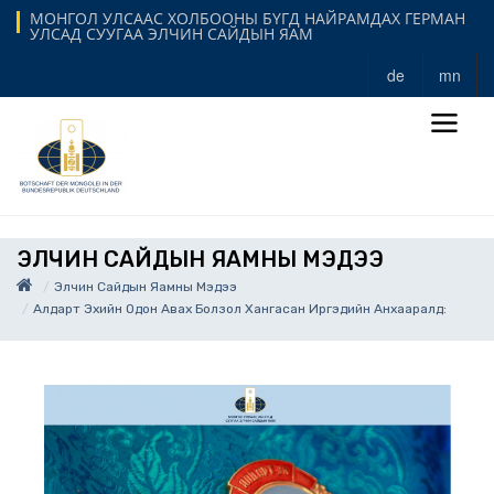
МОНГОЛ УЛСААС ХОЛБООНЫ БҮГД НАЙРАМДАХ ГЕРМАН
УЛСАД СУУГАА ЭЛЧИН САЙДЫН ЯАМ
de
mn
ЭЛЧИН САЙДЫН ЯАМНЫ МЭДЭЭ
Элчин Сайдын Яамны Мэдээ
Алдарт Эхийн Одон Авах Болзол Хангасан Иргэдийн Анхааралд: