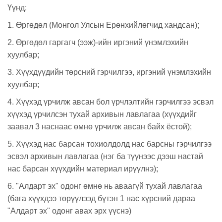
Үүнд:
1. Өргөдөл (Монгол Улсын Ерөнхийлөгчид хандсан);
2. Өргөдөл гаргагч (ээж)-ийн иргэний үнэмлэхийн
хуулбар;
3. Хүүхдүүдийн төрсний гэрчилгээ, иргэний үнэмлэхийн
хуулбар;
4. Хүүхэд үрчилж авсан бол үрчлэлтийн гэрчилгээ эсвэл
хүүхэд үрчилсэн тухай архивын лавлагаа (хүүхдийг
заавал 3 наснаас өмнө үрчилж авсан байх ёстой);
5. Хүүхэд нас барсан тохиолдолд нас барсны гэрчилгээ
эсвэл архивын лавлагаа (нэг ба түүнээс дээш настай
нас барсан хүүхдийн материал ирүүлнэ);
6. "Алдарт эх" одонг өмнө нь аваагүй тухай лавлагаа
(бага хүүхдээ төрүүлээд бүтэн 1 нас хүрсний дараа
"Алдарт эх" одонг авах эрх үүснэ)