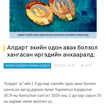
Алдарт эхийн одон авах болзол
хангасан иргэдийн анхааралд:
2026-01-13
5014
ЭЛЧИН САЙДЫН ЯАМНЫ МЭДЭЭ
“Алдарт эх”-ийн I, II дугаар зэргийн одон авах болзол
хангасан иргэд дараах бичиг баримтын бүрдүүлэн
ЭСЯ-ны Консулын хэлтэст 2026 оны 2 дугаар сарын 25-
ны өдрөөс өмнө ирүүлнэ үү.