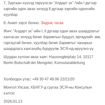
7. Зургаан хүүхэд төрүүлсэн "Алдарт эх"-*ийн I дүгээр
зэргийн одон авах эхчүүд II дугаар зэргийн одонгийн
хуулбар
8. Анкет зэрэг болно.
Эндээс татах
Жич: "Алдарт эх"-ийн I, II дугаар одон авах шаардлагыг
хангасан эхчүүд бичиг баримтын бүрдэл, өргөдлийг зөв,
гаргацтай бичих, хуулбар бичиг баримтыг чанарын
шаардлага хангахуйц бүрдүүлж ЭСЯ-нд ирүүлнэ үү.
Шуудан хүлээн авах хаяг: Hausvogteiplatz 14, 10117
Berlin Botschaft der Mongolei, Konsularabteilung
Холбогдох утас: +49 30 47 48 06 22/21/20
Монгол Улсаас ХБНГУ-д суугаа ЭСЯ-ны Консулын
хэлтэс
2026.01.13