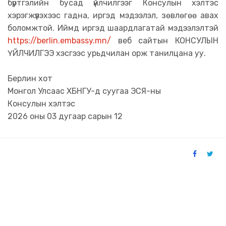
бүртгэлийн бусад үйлчилгээг Консулын хэлтэс
хэрэгжүүлэхээс гадна, иргэд мэдээлэл, зөвлөгөө авах
боломжтой. Иймд иргэд шаардлагатай мэдээлэлтэй
https://berlin.embassy.mn/
веб сайтын КОНСУЛЫН
ҮЙЛЧИЛГЭЭ хэсгээс урьдчилан орж танилцана уу.
Берлин хот
Монгол Улсаас ХБНГУ-д суугаа ЭСЯ-ны
Консулын хэлтэс
2026 оны 03 дугаар сарын 12