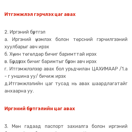
Итгэмжлэл гэрчлэх цаг авах
2. Иргэний бүртгэл
а. Иргэний үнэмлэх болон төрсний гэрчилгээний
хуулбарыг авч ирэх
б. Хүчин төгөлдөр бичиг баримттай ирэх
в. Бүрдүүлэх бичиг баримтыг бүрэн авч ирэх
г. Итгэмжлэлээр авах бол урьдчилан ЦАХИМААР /1.а
- г уншина уу/ бичиж ирэх
д.Итгэмжлэлийн цаг тусад нь авах шаардлагатайг
анхаарна уу.
Иргэний бүртгэлийн цаг авах
3. Мөн гадаад паспорт захиалга болон иргэний