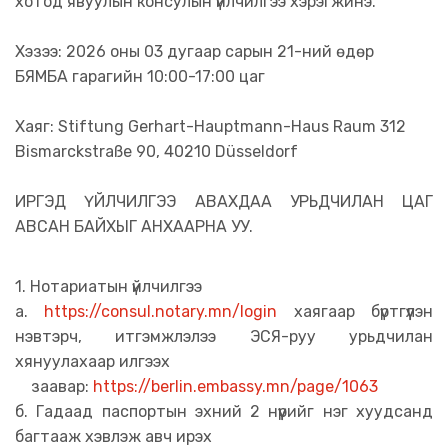
хотод явуулын консулын үйлчилгээ хэрэгжинэ.
Хэзээ: 2026 оны 03 дугаар сарын 21-ний өдөр
БЯМБА гарагийн 10:00-17:00 цаг
Хаяг: Stiftung Gerhart-Hauptmann-Haus Raum 312
Bismarckstraße 9 0, 40210 Düsseldorf
ИРГЭД ҮЙЛЧИЛГЭЭ АВАХДАА УРЬДЧИЛАН ЦАГ
АВСАН БАЙХЫГ АНХААРНА УУ.
1. Нотариатын үйлчилгээ
а.
https://consul.notary.mn/login
хаягаар бүртгүүлэн
нэвтэрч, итгэмжлэлээ ЭСЯ-руу урьдчилан
хянуулахаар илгээх
заавар:
https://berlin.embassy.mn/page/1063
б. Гадаад паспортын эхний 2 нүүрийг нэг хуудсанд
багтааж хэвлэж авч ирэх