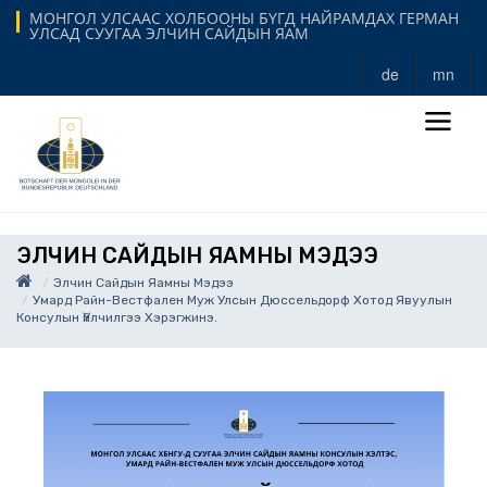
МОНГОЛ УЛСААС ХОЛБООНЫ БҮГД НАЙРАМДАХ ГЕРМАН
УЛСАД СУУГАА ЭЛЧИН САЙДЫН ЯАМ
de
mn
ЭЛЧИН САЙДЫН ЯАМНЫ МЭДЭЭ
Элчин Сайдын Яамны Мэдээ
Умард Райн-Вестфален Муж Улсын Дюссельдорф Хотод Явуулын
Консулын Үйлчилгээ Хэрэгжинэ.