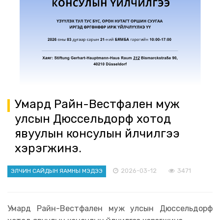
Умард Райн-Вестфален муж
улсын Дюссельдорф хотод
явуулын консулын үйлчилгээ
хэрэгжинэ.
2026-03-12
3471
ЭЛЧИН САЙДЫН ЯАМНЫ МЭДЭЭ
Умард Райн-Вестфален муж улсын Дюссельдорф