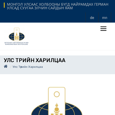
МОНГОЛ УЛСААС ХОЛБООНЫ БҮГД НАЙРАМДАХ ГЕРМАН
УЛСАД СУУГАА ЭЛЧИН САЙДЫН ЯАМ
de
mn
УЛС ТӨРИЙН ХАРИЛЦАА
Улс Төрийн Харилцаа