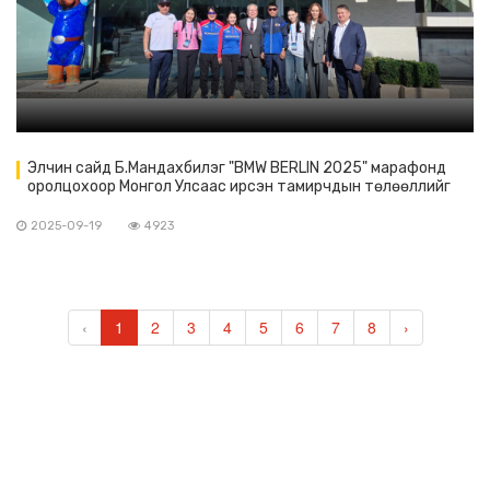
Элчин сайд Б.Мандахбилэг "BMW BERLIN 2025" марафонд
оролцохоор Монгол Улсаас ирсэн тамирчдын төлөөллийг
хүлээн авч уулзав
2025-09-19
4923
‹
1
2
3
4
5
6
7
8
›