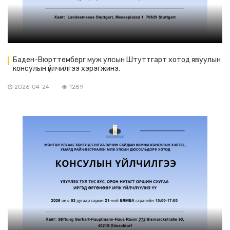
Баден-Вюрттемберг муж улсын Штуттгарт хотод явуулын
консулын үйлчилгээ хэрэгжинэ.
2026-04-24
1289