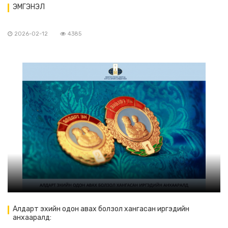
ЭМГЭНЭЛ
2026-02-12
4385
Алдарт эхийн одон авах болзол хангасан иргэдийн
анхааралд: