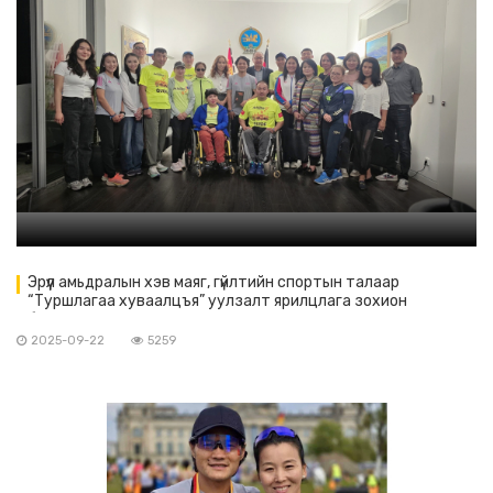
Эрүүл амьдралын хэв маяг, гүйлтийн спортын талаар
“Туршлагаа хуваалцъя” уулзалт ярилцлага зохион
байгуулав
2025-09-22
5259