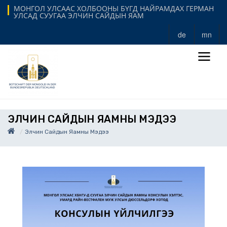
МОНГОЛ УЛСААС ХОЛБООНЫ БҮГД НАЙРАМДАХ ГЕРМАН
УЛСАД СУУГАА ЭЛЧИН САЙДЫН ЯАМ
de
mn
ЭЛЧИН САЙДЫН ЯАМНЫ МЭДЭЭ
Элчин Сайдын Яамны Мэдээ