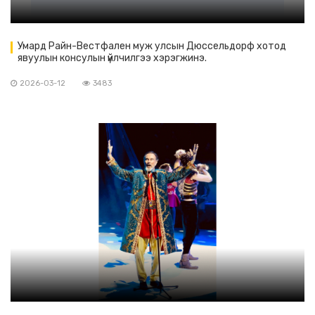
Умард Райн-Вестфален муж улсын Дюссельдорф хотод
явуулын консулын үйлчилгээ хэрэгжинэ.
2026-03-12
3483