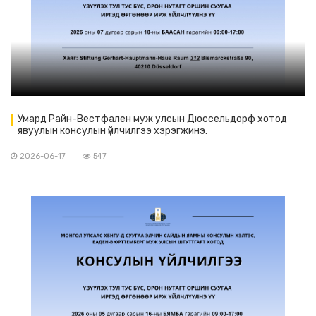
Умард Райн-Вестфален муж улсын Дюссельдорф хотод
явуулын консулын үйлчилгээ хэрэгжинэ.
2026-06-17
547