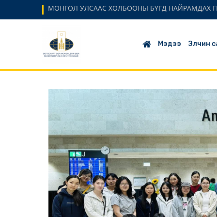
МОНГОЛ УЛСААС ХОЛБООНЫ БҮГД НАЙРАМДАХ Г
Мэдээ
Элчин с