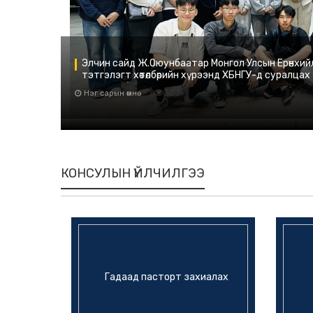
Элчин сайд Ж.Оюунбаатар Монгол Улсын Ерөнхийл
тэтгэлэгт хөтөлбөрийн хүрээнд ХБНГУ-д суралц
онгоцны буудалд угтан авч, уулзав.
323
Нэг сарын өмнө
КОНСУЛЫН ҮЙЛЧИЛГЭЭ
Гадаад пасторт захиалах