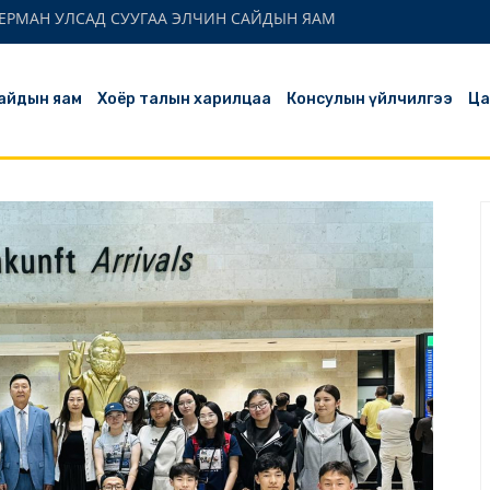
ЕРМАН УЛСАД СУУГАА ЭЛЧИН САЙДЫН ЯАМ
айдын яам
Хоёр талын харилцаа
Консулын үйлчилгээ
Ца