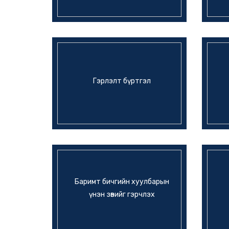
Гэрлэлт бүртгэл
Баримт бичгийн хуулбарын
үнэн зөвийг гэрчлэх