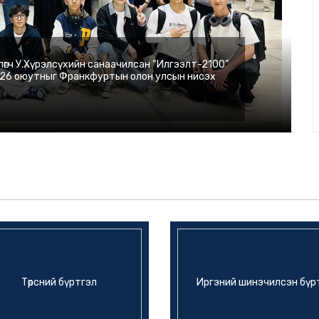
өгч У.Хүрэлсүхийн санаачилсан “Илгээлт-2100”
ах 26 оюутныг Франкфуртын олон улсын нисэх
Төрсний бүртгэл
Иргэний шинэчилсэн бүр