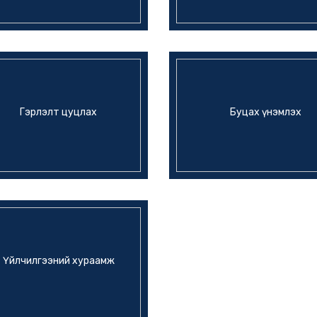
Гэрлэлт цуцлах
Буцах үнэмлэх
Үйлчилгээний хураамж