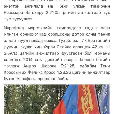
эмэгтэй ангилалд мөн Кени улсын тамирчин
Роземари Ванжиру 2:21:05 цагийн амжилтаар тус
тус түрүүллээ.
Марафонд мэргэжлийн тамирчдаас гадна олон
мянган сонирхогчид оролцсоны дотор олны танил
алдартнууд нэлээд оржээ. Тухайлбал, Их Британийн
дуучин, жүжигчин Хэрри Стайлс оролцож 42 км-ыг
2:59:13 цагийн амжилтаар дуусгасан бол Германы
хөлбөмбөгч, 2014 оны дэлхийн аварга болсон багийн
тоглогч Андрэ Шюррле 3:21:25, хөлбөмбөгч Тони
Кроосын ах Феликс Кроос 4:28:23 цагийн амжилтаар
бүтэн марафонд оролцсон байна.