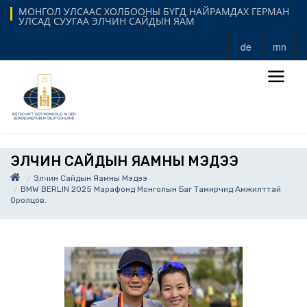
МОНГОЛ УЛСААС ХОЛБООНЫ БҮГД НАЙРАМДАХ ГЕРМАН
УЛСАД СУУГАА ЭЛЧИН САЙДЫН ЯАМ
de
mn
ЭЛЧИН САЙДЫН ЯАМНЫ МЭДЭЭ
Элчин Сайдын Яамны Мэдээ
BMW BERLIN 2025 Марафонд Монголын Баг Тамирчид Амжилттай
Оролцов.