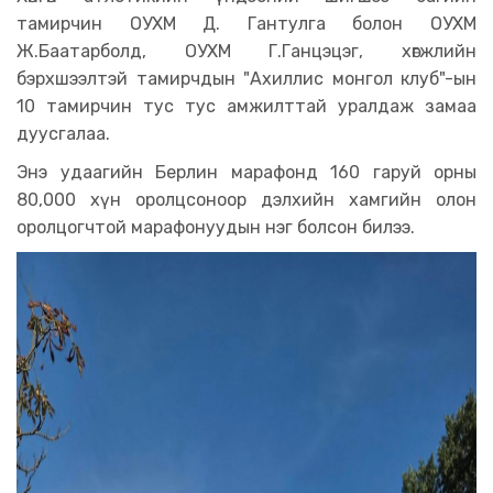
тамирчин ОУХМ Д. Гантулга болон ОУХМ
Ж.Баатарболд, ОУХМ Г.Ганцэцэг, хөгжлийн
бэрхшээлтэй тамирчдын "Ахиллис монгол клуб"-ын
10 тамирчин тус тус амжилттай уралдаж замаа
дуусгалаа.
Энэ удаагийн Берлин марафонд 160 гаруй орны
80,000 хүн оролцсоноор дэлхийн хамгийн олон
оролцогчтой марафонуудын нэг болсон билээ.