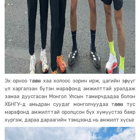
Эх орноо төлөөлөн хаа холоос зорин ирж, цагийн зөрүүг
үл харгалзан бүтэн марафонд амжилттай уралдаж
замаа дуусгасан Монгол Улсын тамирчдадаа болон
ХБНГУ-д амьдран суудаг монголчуудаа төлөөлөн тус
марафонд амжилттай оролцсон бүх хүмүүстээ баяр
хүргэж, дараа дараагийн тэмцээнд нь амжилт хүсье