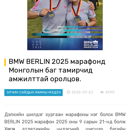
BMW BERLIN 2025 марафонд
Монголын баг тамирчид
амжилттай оролцов.
2025-09-22
4990
ЭЛЧИН САЙДЫН ЯАМНЫ МЭДЭЭ
Дэлхийн шилдэг зургаан марафоны нэг болох BMW
BERLIN 2025 марафон 2025 оны 9 сарын 21-нд болж
Хөнгөн атлетикийн үндэсний шигшээ багийн