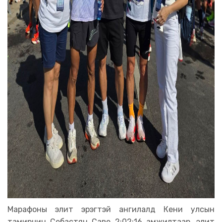
Марафоны элит эрэгтэй ангилалд Кени улсын
тамирчин Себастян Саве 2:02:16 амжилтаар, элит