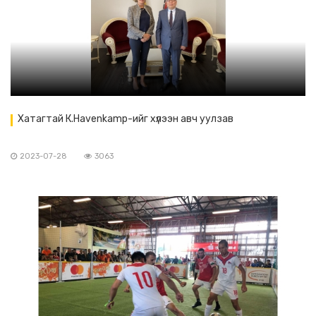
Хатагтай К.Havenkamp-ийг хүлээн авч уулзав
2023-07-28
3063