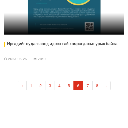
Иргэдийг судалгаанд идэвхтэй хамрагдахыг урьж байна
2023-05-25
2180
‹
1
2
3
4
5
6
7
8
›