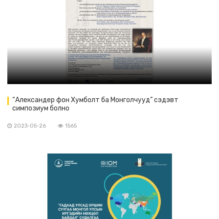
“Александер фон Хумболт ба Монголчууд” сэдэвт
симпозиум болно
2023-05-26
1565