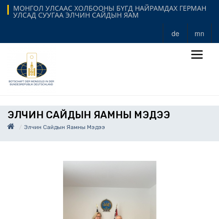
МОНГОЛ УЛСААС ХОЛБООНЫ БҮГД НАЙРАМДАХ ГЕРМАН
УЛСАД СУУГАА ЭЛЧИН САЙДЫН ЯАМ
de
mn
ЭЛЧИН САЙДЫН ЯАМНЫ МЭДЭЭ
Элчин Сайдын Яамны Мэдээ