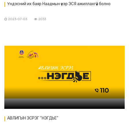
Үндэсний их баяр Наадмын үеэр ЭСЯ ажиллахгүй болно
2023-07-03
2033
АВЛИГЫН ЭСРЭГ “НЭГДЬЕ”