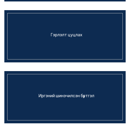
Гэрлэлт цуцлах
Иргэний шинэчилсэн бүртгэл