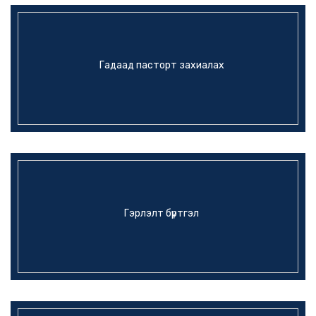
Гадаад пасторт захиалах
Гэрлэлт бүртгэл