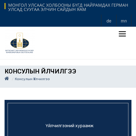
МОНГОЛ УЛСААС ХОЛБООНЫ БҮГД НАЙРАМДАХ ГЕРМАН
УЛСАД СУУГАА ЭЛЧИН САЙДЫН ЯАМ
de
mn
КОНСУЛЫН ҮЙЛЧИЛГЭЭ
Консулын Үйлчилгээ
Үйлчилгээний хураамж