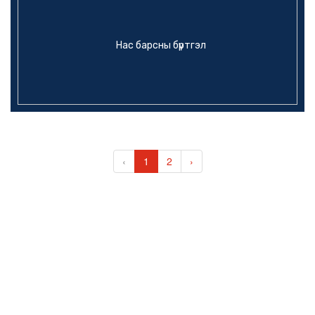
Нас барсны бүртгэл
‹
1
2
›