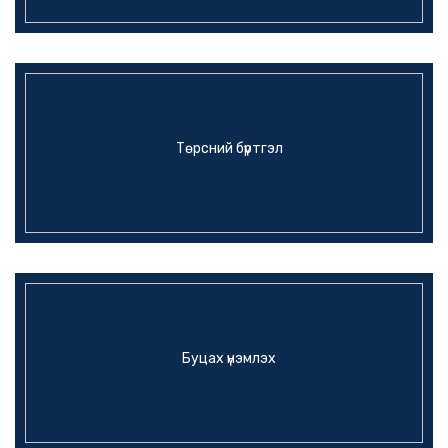
Төрсний бүртгэл
Буцах үнэмлэх