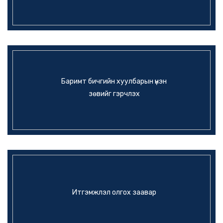
Баримт бичгийн хуулбарын үнэн
зөвийг гэрчлэх
Итгэмжлэл олгох заавар