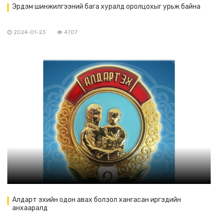
Эрдэм шинжилгээний бага хуралд оролцохыг урьж байна
2024-01-23
4707
Алдарт эхийн одон авах болзол хангасан иргэдийн
анхааралд