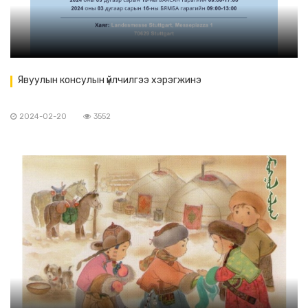
Явуулын консулын үйлчилгээ хэрэгжинэ
2024-02-20
3552