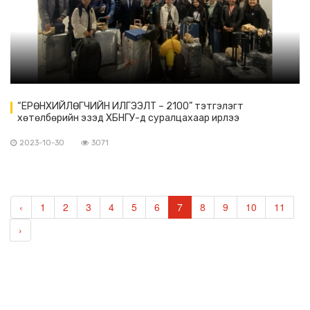
“ЕРӨНХИЙЛӨГЧИЙН ИЛГЭЭЛТ – 2100” тэтгэлэгт
хөтөлбөрийн эзэд ХБНГУ-д суралцахаар ирлээ
2023-10-30
3071
‹
1
2
3
4
5
6
7
8
9
10
11
›