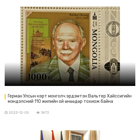
Герман Улсын нэрт монголч эрдэмтэн Вальтер Хайссигийн
мэндэлсний 110 жилийн ой өнөөдөр тохиож байна
2023-12-05
3473