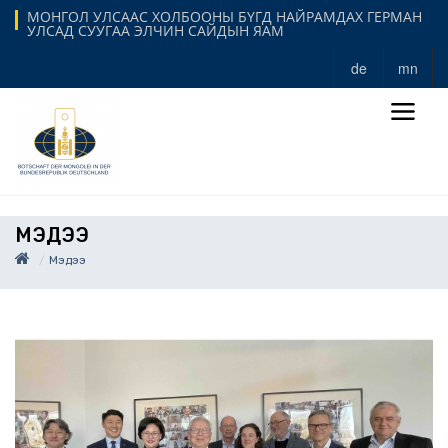
МОНГОЛ УЛСААС ХОЛБООНЫ БҮГД НАЙРАМДАХ ГЕРМАН
УЛСАД СУУГАА ЭЛЧИН САЙДЫН ЯАМ
de
mn
МЭДЭЭ
Мэдээ