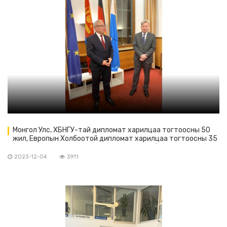
Монгол Улс, ХБНГУ-тай дипломат харилцаа тогтоосны 50
жил, Европын Холбоотой дипломат харилцаа тогтоосны 35
жилийн ойг угтсан ёслолын арга хэмжээ болов
2023-12-04
3911