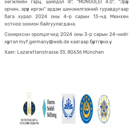
хөгжлийн гарц, шийдэл III", "MONGOLEI 4.0", "Эрүүл
орчин, эрүүл иргэн" эрдэм шинжилгээний гуравдугаар
бага хурал 2024 оны 4-р сарын 13-нд Мюнхен
хотноо зохион байгуулагдана.
Сонирхсон оролцогчид 2024 оны 3-р сарын 24-нийг
хүртэл
myf.germany@web.de
хаягаар бүртгүүлнэ үү.
Хаяг: Lazarettenstrasse 33, 80636 München