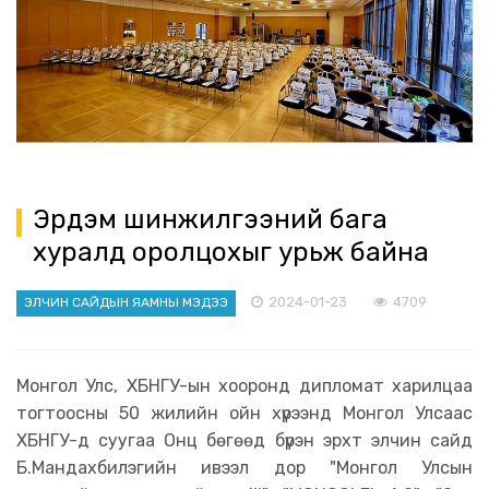
Эрдэм шинжилгээний бага
хуралд оролцохыг урьж байна
2024-01-23
4709
ЭЛЧИН САЙДЫН ЯАМНЫ МЭДЭЭ
Монгол Улс, ХБНГУ-ын хооронд дипломат харилцаа
тогтоосны 50 жилийн ойн хүрээнд Монгол Улсаас
ХБНГУ-д суугаа Онц бөгөөд бүрэн эрхт элчин сайд
Б.Мандахбилэгийн ивээл дор "Монгол Улсын