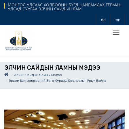
МОНГОЛ УЛСААС ХОЛБООНЫ БҮГД НАЙРАМДАХ ГЕРМАН
УЛСАД СУУГАА ЭЛЧИН САЙДЫН ЯАМ
de
mn
ЭЛЧИН САЙДЫН ЯАМНЫ МЭДЭЭ
Элчин Сайдын Яамны Мэдээ
Эрдэм Шинжилгээний Бага Хуралд Оролцохыг Урьж Байна