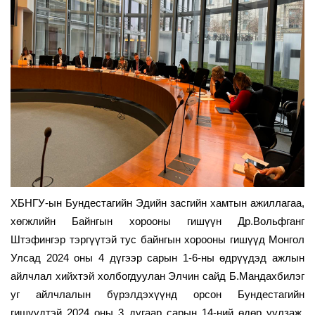
ХБНГУ-ын Бундестагийн Эдийн засгийн хамтын ажиллагаа,
хөгжлийн Байнгын хорооны гишүүн Др.Вольфганг
Штэфингэр тэргүүтэй тус байнгын хорооны гишүүд Монгол
Улсад 2024 оны 4 дүгээр сарын 1-6-ны өдрүүдэд ажлын
айлчлал хийхтэй холбогдуулан Элчин сайд Б.Мандахбилэг
уг айлчлалын бүрэлдэхүүнд орсон Бундестагийн
гишүүдтэй 2024 оны 3 дугаар сарын 14-ний өдөр уулзаж,