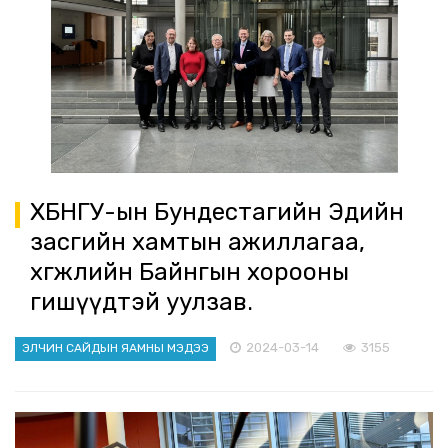
ХБНГУ-ын Бундестагийн Эдийн
засгийн хамтын ажиллагаа,
хөгжлийн Байнгын хорооны
гишүүдтэй уулзав.
2024-03-14
3155
ЭЛЧИН САЙДЫН ЯАМНЫ МЭДЭЭ