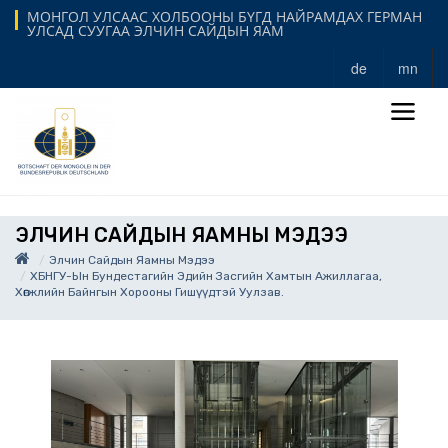
МОНГОЛ УЛСААС ХОЛБООНЫ БҮГД НАЙРАМДАХ ГЕРМАН
УЛСАД СУУГАА ЭЛЧИН САЙДЫН ЯАМ
de
mn
ЭЛЧИН САЙДЫН ЯАМНЫ МЭДЭЭ
Элчин Сайдын Яамны Мэдээ
ХБНГУ-Ын Бундестагийн Эдийн Засгийн Хамтын Ажиллагаа,
Хөгжлийн Байнгын Хорооны Гишүүдтэй Уулзав.