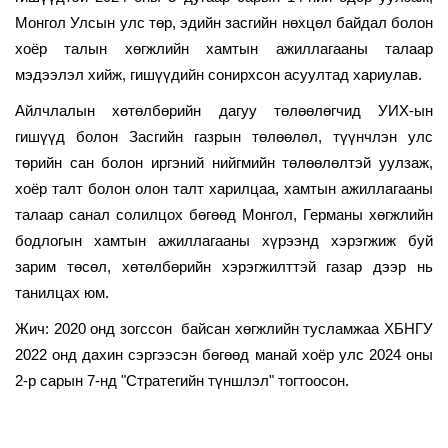
Монгол Улсын улс төр, эдийн засгийн нөхцөл байдал болон
хоёр талын хөгжлийн хамтын ажиллагааны талаар
мэдээлэл хийж, гишүүдийн сонирхсон асуултад хариулав.
Айлчлалын хөтөлбөрийн дагуу төлөөлөгчид УИХ-ын
гишүүд болон Засгийн газрын төлөөлөл, түүнчлэн улс
төрийн сан болон иргэний нийгмийн төлөөлөлтэй уулзаж,
хоёр талт болон олон талт харилцаа, хамтын ажиллагааны
талаар санал солилцох бөгөөд Монгол, Германы хөгжлийн
бодлогын хамтын ажиллагааны хүрээнд хэрэгжиж буй
зарим төсөл, хөтөлбөрийн хэрэгжилттэй газар дээр нь
танилцах юм.
Жич: 2020 онд зогссон байсан хөгжлийн тусламжаа ХБНГУ
2022 онд дахин сэргээсэн бөгөөд манай хоёр улс 2024 оны
2-р сарын 7-нд "Стратегийн түншлэл" тогтоосон.