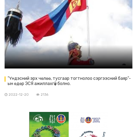
"Үндэсний эрх чөлөө, тусгаар тогтнолоо сэргээсний баяр"-
ын өдөр ЭСЯ ажиллахгүй болно.
2022-12-20
2136