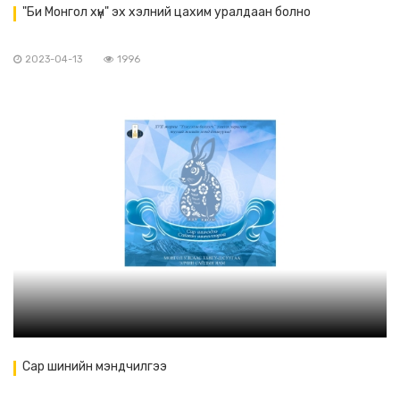
"Би Монгол хүн" эх хэлний цахим уралдаан болно
2023-04-13
1996
Сар шинийн мэндчилгээ