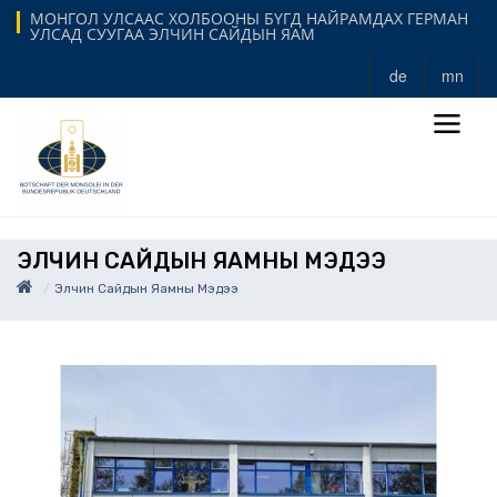
МОНГОЛ УЛСААС ХОЛБООНЫ БҮГД НАЙРАМДАХ ГЕРМАН
УЛСАД СУУГАА ЭЛЧИН САЙДЫН ЯАМ
de
mn
ЭЛЧИН САЙДЫН ЯАМНЫ МЭДЭЭ
Элчин Сайдын Яамны Мэдээ