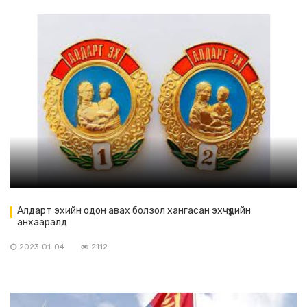
Алдарт эхийн одон авах болзол хангасан эхчүүдийн
анхааралд
2023-01-04
2112