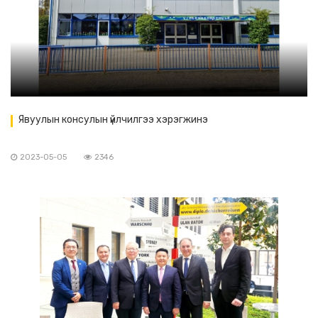
Явуулын консулын үйлчилгээ хэрэгжинэ
2023-05-05
2346