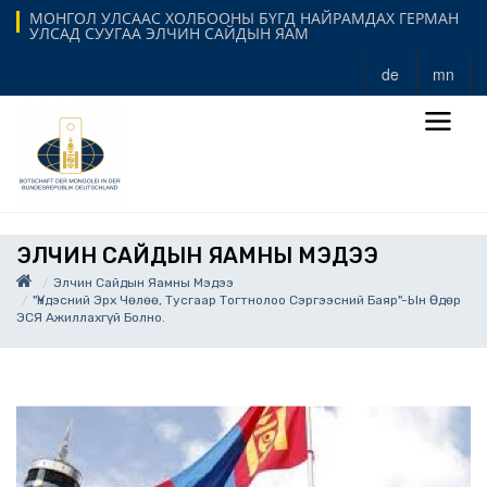
МОНГОЛ УЛСААС ХОЛБООНЫ БҮГД НАЙРАМДАХ ГЕРМАН
УЛСАД СУУГАА ЭЛЧИН САЙДЫН ЯАМ
de
mn
ЭЛЧИН САЙДЫН ЯАМНЫ МЭДЭЭ
Элчин Сайдын Яамны Мэдээ
"Үндэсний Эрх Чөлөө, Тусгаар Тогтнолоо Сэргээсний Баяр"-Ын Өдөр
ЭСЯ Ажиллахгүй Болно.