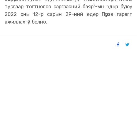
тусгаар тогтнолоо сэргээсний баяр"-ын өдөр буюу
2022 оны 12-р сарын 29-ний өдөр Пүрэв гарагт
ажиллахгүй болно.