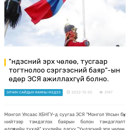
"Үндэсний эрх чөлөө, тусгаар
тогтнолоо сэргээсний баяр"-ын
өдөр ЭСЯ ажиллахгүй болно.
2022-12-20
2147
ЭЛЧИН САЙДЫН ЯАМНЫ МЭДЭЭ
Монгол Улсаас ХБНГУ-д суугаа ЭСЯ "Монгол Улсын бүх
нийтээр тэмдэглэх баярын болон тэмдэглэлт
өдрүүдийн тухай" хуулийн дагуу "Үндэсний эрх чөлөө,