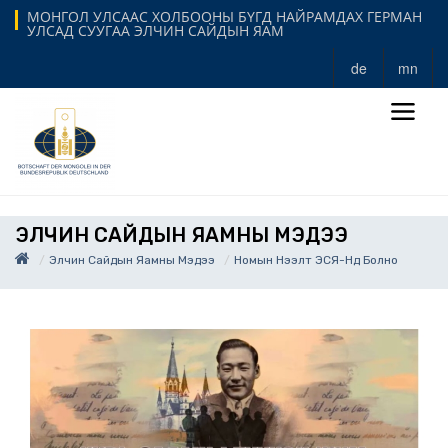
МОНГОЛ УЛСААС ХОЛБООНЫ БҮГД НАЙРАМДАХ ГЕРМАН
УЛСАД СУУГАА ЭЛЧИН САЙДЫН ЯАМ
de
mn
ЭЛЧИН САЙДЫН ЯАМНЫ МЭДЭЭ
Элчин Сайдын Яамны Мэдээ
Номын Нээлт ЭСЯ-Нд Болно