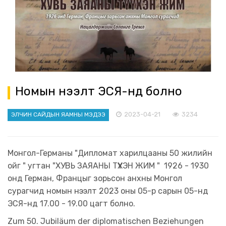
Номын нээлт ЭСЯ-нд болно
2023-04-21
3234
ЭЛЧИН САЙДЫН ЯАМНЫ МЭДЭЭ
Монгол-Германы "Дипломат харилцааны 50 жилийн
ойг " угтан "ХУВЬ ЗАЯАНЫ ТҮҮХЭН ЖИМ " 1926 - 1930
онд Герман, Францыг зорьсон анхны Монгол
сурагчид номын нээлт 2023 оны 05-р сарын 05-нд
ЭСЯ-нд 17.00 - 19.00 цагт болно.
Zum 50. Jubiläum der diplomatischen Beziehungen