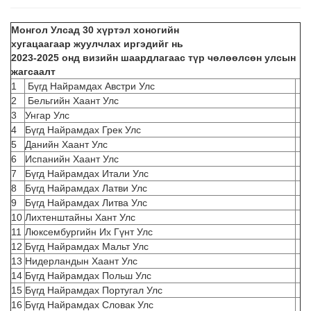
Монгол Улсад 30 хүртэл хоногийн
хугацаагаар жуулчлах иргэдийг нь
2023-2025 онд визийн шаардлагаас түр чөлөөлсөн улсын
жагсаалт
1
Бүгд Найрамдах Австри Улс
2
Бельгийн Хаант Улс
3
Унгар Улс
4
Бүгд Найрамдах Грек Улс
5
Данийн Хаант Улс
6
Испанийн Хаант Улс
7
Бүгд Найрамдах Итали Улс
8
Бүгд Найрамдах Латви Улс
9
Бүгд Найрамдах Литва Улс
10
Лихтенштайны Хант Улс
11
Люксембургийн Их Гүнт Улс
12
Бүгд Найрамдах Мальт Улс
13
Нидерландын Хаант Улс
14
Бүгд Найрамдах Польш Улс
15
Бүгд Найрамдах Португал Улс
16
Бүгд Найрамдах Словак Улс