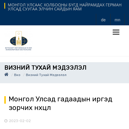
МОНГОЛ УЛСААС ХОЛБООНЫ БҮГД НАЙРАМДАХ ГЕРМАН
УЛСАД СУУГАА ЭЛЧИН САЙДЫН ЯАМ
de
mn
ВИЗНИЙ ТУХАЙ МЭДЭЭЛЭЛ
Виз
Визний Тухай Мэдээлэл
Монгол Улсад гадаадын иргэд
зорчих нөхцөл
2023-02-02