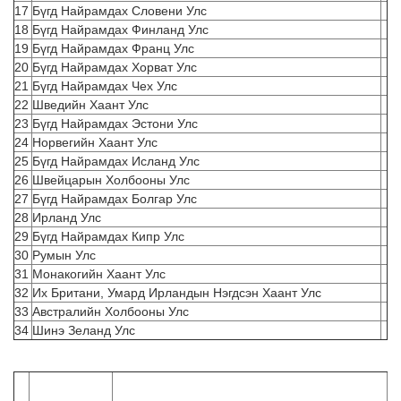
17
Бүгд Найрамдах Словени Улс
18
Бүгд Найрамдах Финланд Улс
19
Бүгд Найрамдах Франц Улс
20
Бүгд Найрамдах Хорват Улс
21
Бүгд Найрамдах Чех Улс
22
Шведийн Хаант Улс
23
Бүгд Найрамдах Эстони Улс
24
Норвегийн Хаант Улс
25
Бүгд Найрамдах Исланд Улс
26
Швейцарын Холбооны Улс
27
Бүгд Найрамдах Болгар Улс
28
Ирланд Улс
29
Бүгд Найрамдах Кипр Улс
30
Румын Улс
31
Монакогийн Хаант Улс
32
Их Британи, Умард Ирландын Нэгдсэн Хаант Улс
33
Австралийн Холбооны Улс
34
Шинэ Зеланд Улс
Д/
Улс
орон
Зорчих нөхцөл, визгүй зорчих хугацаа,
д
Хүчин төгөлдөр болсон огноо