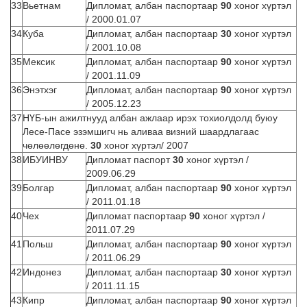
33
Вьетнам
Дипломат, албан паспортаар
90
хоног хүртэл
/ 2000.01.07
34
Куба
Дипломат, албан паспортаар
30
хоног хүртэл
/ 2001.10.08
35
Мексик
Дипломат, албан паспортаар
90
хоног хүртэл
/ 2001.11.09
36
Энэтхэг
Дипломат, албан паспортаар
90
хоног хүртэл
/ 2005.12.23
37
НҮБ-ын ажилтнууд албан ажлаар ирэх тохиолдолд буюу
Лесе-Пасе эзэмшигч нь аливаа визний шаардлагаас
чөлөөлөгдөнө.
30
хоног хүртэл/ 2007
38
ИБУИНВУ
Дипломат паспорт
30
хоног хүртэл /
2009.06.29
39
Болгар
Дипломат, албан паспортаар
90
хоног хүртэл
/ 2011.01.18
40
Чех
Дипломат паспортаар
90
хоног хүртэл /
2011.07.29
41
Польш
Дипломат, албан паспортаар
90
хоног хүртэл
/ 2011.06.29
42
Индонез
Дипломат, албан паспортаар
30
хоног хүртэл
/ 2011.11.15
43
Кипр
Дипломат, албан паспортаар
90
хоног хүртэл