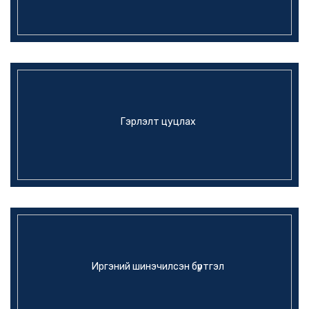
Гэрлэлт цуцлах
Иргэний шинэчилсэн бүртгэл