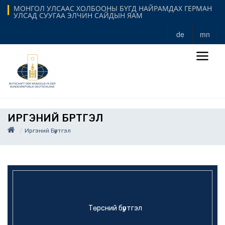
МОНГОЛ УЛСААС ХОЛБООНЫ БҮГД НАЙРАМДАХ ГЕРМАН
УЛСАД СУУГАА ЭЛЧИН САЙДЫН ЯАМ
de
mn
ИРГЭНИЙ БҮРТГЭЛ
Иргэний Бүртгэл
Төрсний бүртгэл