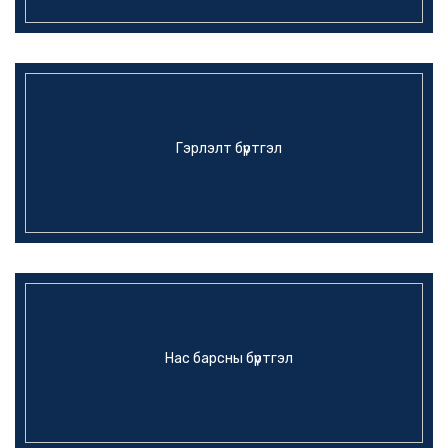
Гэрлэлт бүртгэл
Нас барсны бүртгэл