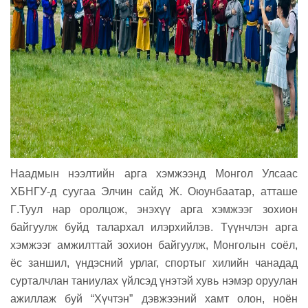
Наадмын нээлтийн арга хэмжээнд Монгол Улсаас
ХБНГУ-д суугаа Элчин сайд
Ж. Оюунбаатар
, атташе
Г
.
Туул
нар оролцож, энэхүү арга хэмжээг
зохион
байгуулж буйд талархал илэрхийлэв. Түүнчлэн арга
хэмжээг амжилттай зохион байгуул
ж, Монголын соёл,
ёс заншил, үндэсний урлаг, спортыг хилийн чанадад
сурталчлан таниулах үйлсэд үнэтэй хувь нэмэр оруулан
ажиллаж буй
“Хүчтэн” дэвжээний хамт олон, ноён