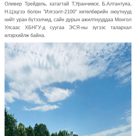
Оливер Трейдель, хатагтай Т.Уранчимэг, Б.Алтантуяа,
Н
.Цэцгээ болон
”Илгээлт-2100” хөтөлбөрийн оюутнууд
нийт уран бүтээлчид, сайн дурын ажилтнууддаа Монгол
Улсаас ХБНГУ-д суугаа ЭСЯ-ны зүгээс талархал
илэрхийлж байна.