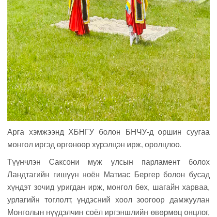
Арга хэмжээнд
ХБНГУ болон БНЧУ-д оршин суугаа
монгол иргэд
өргөнөөр
хүрэлцэн ирж, оролц
лоо.
Түүнчлэн Саксони муж улсын парламент болох
Ландтагийн гишүүн ноён Матиас Бергер болон бусад
хүндэт зочид уригдан ирж, монгол бөх, шагайн харваа,
урлагийн тоглолт, үндэсний хоол зоогоор дамжуулан
Монголын нүүдэлчин соёл иргэншлийн өвөрмөц онцлог,