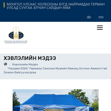
МОНГОЛ УЛСААС ХОЛБООНЫ БҮГД НАЙРАМДАХ ГЕРМАН
УЛСАД СУУГАА ЭЛЧИН САЙДЫН ЯАМ
de
mn
ХЭВЛЭЛИЙН МЭДЭЭ
Хэвлэлийн Мэдээ
“Наадам 2026” Германы Саксони Мужийн Кемниц Хотноо Амжилттай
Зохион Байгуулагдлаа