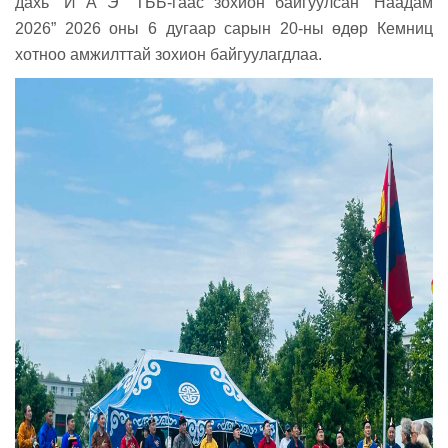
дахь
“
И А Э
“
ТББ
-гаас зохион байгуулсан “Наадам
2026” 2026 оны 6 дугаар сарын 20-ны өдөр Кемниц
хотноо амжилттай зохион байгуулагдлаа.