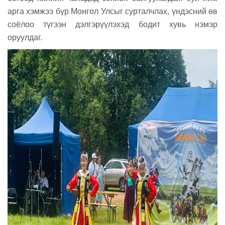
арга хэмжээ бүр Монгол Улсыг сурталчлах, үндэсний өв
соёлоо түгээн дэлгэрүүлэхэд бодит хувь нэмэр
оруулдаг.