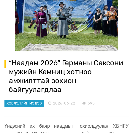
“Наадам 2026” Германы Саксони
мужийн Кемниц хотноо
амжилттай зохион
байгуулагдлаа
2026-06-22
395
ХЭВЛЭЛИЙН МЭДЭЭ
Үндэсний их баяр наадмыг тохиолдуулан ХБНГУ