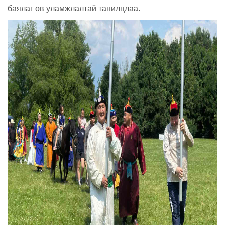
баялаг өв уламжлалтай танилцлаа.