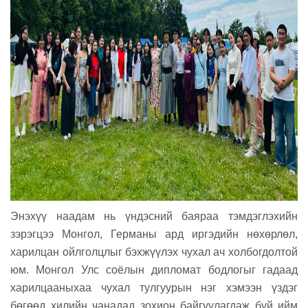
Энэхүү наадам нь үндэсний баяраа тэмдэглэхийн
зэрэгцээ Монгол, Германы ард иргэдийн нөхөрлөл,
харилцан ойлголцлыг бэхжүүлэх чухал ач холбогдолтой
юм. Монгол Улс соёлын дипломат бодлогыг гадаад
харилцааныхаа чухал тулгуурын нэг хэмээн үздэг
бөгөөд хилийн чанадад зохион байгуулагдаж буй ийм