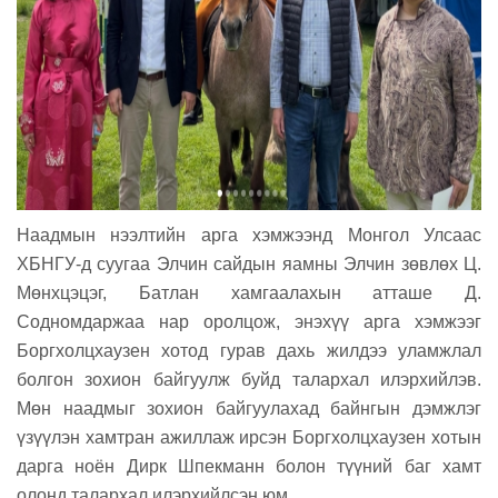
Наадмын нээлтийн арга хэмжээнд Монгол Улсаас
ХБНГУ-д суугаа Элчин сайдын яамны Элчин зөвлөх Ц.
Мөнхцэцэг, Батлан хамгаалахын атташе Д.
Содномдаржаа нар оролцож, энэхүү арга хэмжээг
Боргхолцхаузен хотод гурав дахь жилдээ уламжлал
болгон зохион байгуулж буйд талархал илэрхийлэв.
Мөн наадмыг зохион байгуулахад байнгын дэмжлэг
үзүүлэн хамтран ажиллаж ирсэн Боргхолцхаузен хотын
дарга ноён Дирк Шпекманн болон түүний баг хамт
олонд талархал илэрхийлсэн юм.