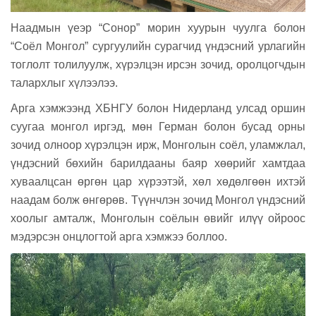
Наадмын үеэр “Сонор” морин хуурын чуулга болон
“Соёл Монгол” сургуулийн сурагчид үндэсний урлагийн
тоглолт толилуулж, хүрэлцэн ирсэн зочид, оролцогчдын
талархлыг хүлээлээ.
Арга хэмжээнд ХБНГУ болон Нидерланд улсад оршин
суугаа монгол иргэд, мөн Герман болон бусад орны
зочид олноор хүрэлцэн ирж, Монголын соёл, уламжлал,
үндэсний бөхийн барилдааны баяр хөөрийг хамтдаа
хуваалцсан өргөн цар хүрээтэй, хөл хөдөлгөөн ихтэй
наадам болж өнгөрөв. Түүнчлэн зочид Монгол үндэсний
хоолыг амталж, Монголын соёлын өвийг илүү ойроос
мэдэрсэн онцлогтой арга хэмжээ боллоо.