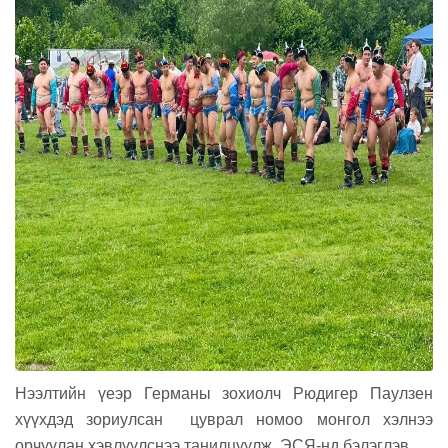
Нээлтийн үеэр Германы зохиолч Рюдигер Паулзен
хүүхдэд зориулсан цуврал номоо монгол хэлнээ
орчуулан хэвлүүлснээ танилцуулж, ЭСЯ-нд бэлэглэв.