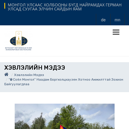
МОНГОЛ УЛСААС ХОЛБООНЫ БҮГД НАЙРАМДАХ ГЕРМАН
УЛСАД СУУГАА ЭЛЧИН САЙДЫН ЯАМ
de
mn
ХЭВЛЭЛИЙН МЭДЭЭ
Хэвлэлийн Мэдээ
“Өв Соёл Монгол” Наадам Боргхолцхаузен Хотноо Амжилттай Зохион
Байгуулагдлаа