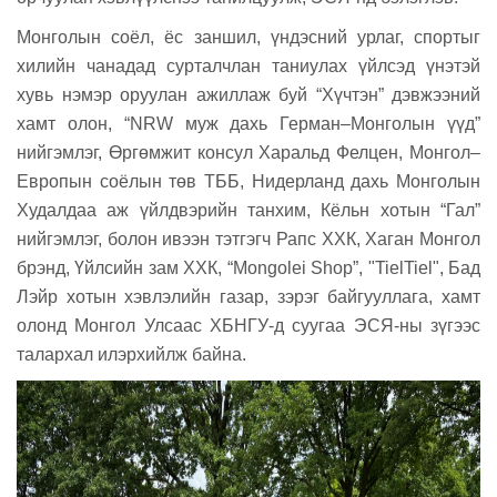
Монголын соёл, ёс заншил, үндэсний урлаг, спортыг
хилийн чанадад сурталчлан таниулах үйлсэд үнэтэй
хувь нэмэр оруулан ажиллаж буй “Хүчтэн” дэвжээний
хамт олон, “NRW муж дахь Герман–Монголын үүд”
нийгэмлэг, Өргөмжит консул Харальд Фелцен, Монгол–
Европын соёлын төв ТББ, Нидерланд дахь Монголын
Худалдаа аж үйлдвэрийн танхим, Кёльн хотын “Гал”
нийгэмлэг, болон ивээн тэтгэгч Рапс ХХК, Хаган Монгол
брэнд, Үйлсийн зам ХХК, “Mongolei Shop”, "TielTiel", Бад
Лэйр хотын хэвлэлийн газар, зэрэг байгууллага, хамт
олонд Монгол Улсаас ХБНГУ-д суугаа ЭСЯ-ны зүгээс
талархал илэрхийлж байна.