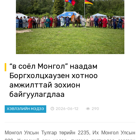
“Өв соёл Монгол” наадам
Боргхолцхаузен хотноо
амжилттай зохион
байгуулагдлаа
2026-06-12
290
ХЭВЛЭЛИЙН МЭДЭЭ
Монгол Улсын Тулгар төрийн 2235, Их Монгол Улсын