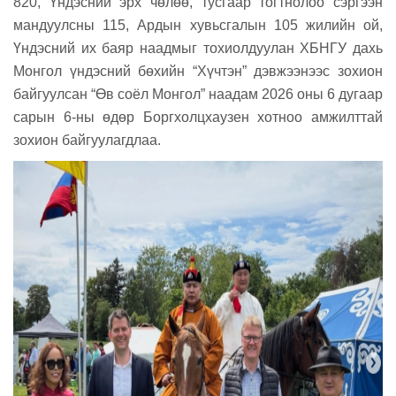
820, Үндэсний эрх чөлөө, тусгаар тогтнолоо сэргээн
мандуулсны 115, Ардын хувьсгалын 105 жилийн ой,
Үндэсний их баяр наадмыг тохиолдуулан ХБНГУ дахь
Монгол үндэсний бөхийн “Хүчтэн” дэвжээнээс зохион
байгуулсан “Өв соёл Монгол” наадам 2026 оны 6 дугаар
сарын 6-ны өдөр Боргхолцхаузен хотноо амжилттай
зохион байгуулагдлаа.