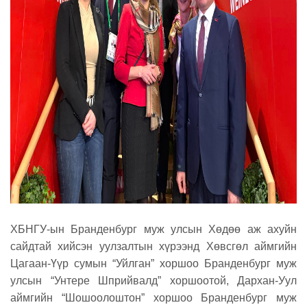
ХБНГУ-ын Бранденбург муж улсын Хөдөө аж ахуйн
сайдтай хийсэн уулзалтын хүрээнд Хөвсгөл аймгийн
Цагаан-Үүр сумын “Уйлган” хоршоо Бранденбург муж
улсын “Унтере Шприйвалд” хоршоотой, Дархан-Уул
аймгийн “Шошоолоштон” хоршоо Бранденбург муж