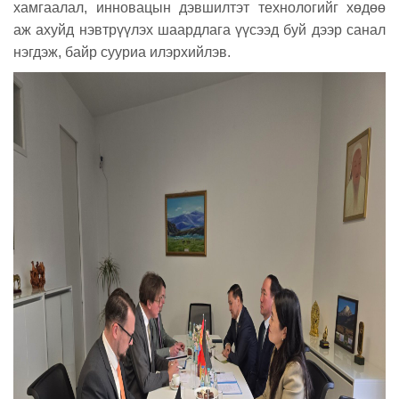
хамгаалал, инновацын дэвшилтэт технологийг хөдөө
аж ахуйд нэвтрүүлэх шаардлага үүсээд буй дээр санал
нэгдэж, байр сууриа илэрхийлэв.