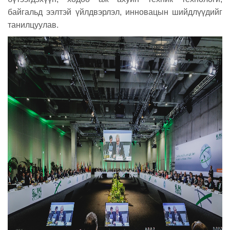
байгальд ээлтэй үйлдвэрлэл, инновацын шийдлүүдийг
танилцуулав.