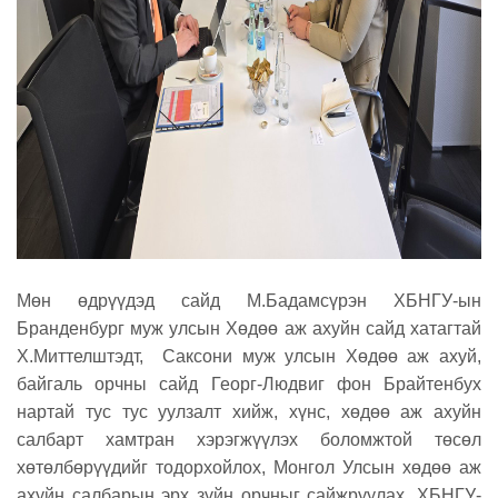
Мөн өдрүүдэд сайд М.Бадамсүрэн ХБНГУ-ын
Бранденбург муж улсын Хөдөө аж ахуйн сайд хатагтай
Х.Миттелштэдт, Саксони муж улсын Хөдөө аж ахуй,
байгаль орчны сайд Георг-Людвиг фон Брайтенбух
нартай тус тус уулзалт хийж, хүнс, хөдөө аж ахуйн
салбарт хамтран хэрэгжүүлэх боломжтой төсөл
хөтөлбөрүүдийг тодорхойлох, Монгол Улсын хөдөө аж
ахуйн салбарын эрх зүйн орчныг сайжруулах, ХБНГУ-