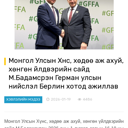
Монгол Улсын Хүнс, хөдөө аж ахуй,
хөнгөн үйлдвэрийн сайд
М.Бадамсүрэн Герман улсын
нийслэл Берлин хотод ажиллав
2026-01-19
4486
ХЭВЛЭЛИЙН МЭДЭЭ
Монгол Улсын Хүнс, хөдөө аж ахуй, хөнгөн үйлдвэрийн