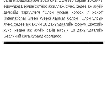
сайд М.Бадамсүрэн 2026 оны 1 дүгээр сарын 16-18-ны
өдрүүдэд Берлин хотноо ажиллаж, хүнс, хөдөө аж ахуйн
дэлхийд тэргүүлэгч “Олон улсын ногоон 7 хоног”
(International Green Week) яармаг болон Олон улсын
Хүнс, хөдөө аж ахуйн 18 дахь удаагийн форум, Дэлхийн
хүнс, хөдөө аж ахуйн сайд нарын 18 дахь удаагийн
Берлиний бага хуралд оролцлоо.