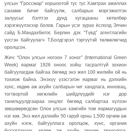
улсын “Гроссмар” хоршоотой тус тус Хамтран ажиллах
санамж бичиг байгуулж, салбарын мэргэжилтэн
залуусыг бэлтгэх дунд хугацааны хөтөлбөр
хэрэгжүүлэхээр болов. Гарын үсэг зурах ёслолд Элчин
сайд Б.Мандахбилэг, Берлин дэх “Түвд” агентлагийн
үүсгэн байгуулагч Т.Болдгэрэл тэргүүтэй төлөөлөгчид
оролцсон.
Жич: “Олон улсын ногоон 7 хоног” (International Green
Week) яармаг 1926 оноос хойш тасралтгүй зохион
байгуулагдаж байгаа бөгөөд энэ жил 100 жилийн ой нь
тохиож байна. Энэхүү үзэсгэлэн яармаг нь дэлхийн
хүнс, хөдөө аж ахуйн салбарын чиг хандлага, инновац,
тогтвортой хөгжлийн шийдлүүдийг нэг дор
танилцуулдгаараа онцлог бөгөөд салбартаа хүлээн
зөвшөөрөгдсөн Олон улсын хамгийн том яармагуудын
нэг юм. Энэ жил дэлхийн 50 гаруй орны 1,500 орчим аж
ахуйн нэгж, байгууллага оролцож, хүнс, органик
бүтээгдэхүүн, хөдөө аж ахуйн техник технологи,