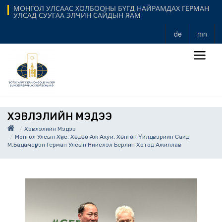
МОНГОЛ УЛСААС ХОЛБООНЫ БҮГД НАЙРАМДАХ ГЕРМАН
УЛСАД СУУГАА ЭЛЧИН САЙДЫН ЯАМ
de
mn
ХЭВЛЭЛИЙН МЭДЭЭ
Хэвлэлийн Мэдээ
Монгол Улсын Хүнс, Хөдөө Аж Ахуй, Хөнгөн Үйлдвэрийн Сайд
М.Бадамсүрэн Герман Улсын Нийслэл Берлин Хотод Ажиллав