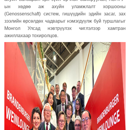
ын хөдөө аж ахуйн уламжлалт хоршооны
(Genossenschaft) систем, гишүүдийн эдийн засаг, зах
зээлийн өрсөлдөх чадварыг нэмэгдүүлж буй туршлагыг
Монгол Улсад нэвтрүүлэх чиглэлээр хамтран
ажиллахаар тохиролцов.