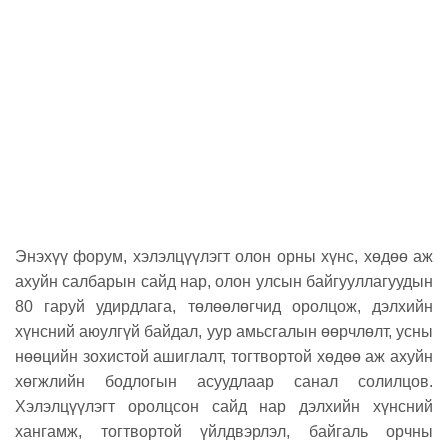
Энэхүү форум, хэлэлцүүлэгт олон орны хүнс, хөдөө аж
ахуйн салбарын сайд нар, олон улсын байгууллагуудын
80 гаруй удирдлага, төлөөлөгчид оролцож, дэлхийн
хүнсний аюулгүй байдал, уур амьсгалын өөрчлөлт, усны
нөөцийн зохистой ашиглалт, тогтвортой хөдөө аж ахуйн
хөгжлийн бодлогын асуудлаар санал солилцов.
Хэлэлцүүлэгт оролцсон сайд нар дэлхийн хүнсний
хангамж, тогтвортой үйлдвэрлэл, байгаль орчны