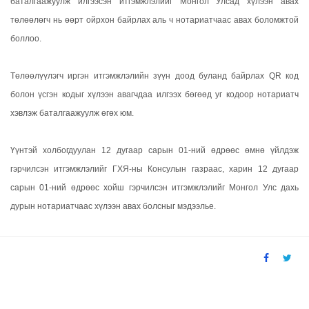
баталгаажуулж илгээсэн итгэмжлэлийг Монгол Улсад хүлээн авах
төлөөлөгч нь өөрт ойрхон байрлах аль ч нотариатчаас авах боломжтой
боллоо.
Төлөөлүүлэгч иргэн итгэмжлэлийн зүүн доод буланд байрлах QR код
болон үсгэн кодыг хүлээн авагчдаа илгээх бөгөөд уг кодоор нотариатч
хэвлэж баталгаажуулж өгөх юм.
Үүнтэй холбогдуулан 12 дугаар сарын 01-ний өдрөөс өмнө үйлдэж
гэрчилсэн итгэмжлэлийг ГХЯ-ны Консулын газраас, харин 12 дугаар
сарын 01-ний өдрөөс хойш гэрчилсэн итгэмжлэлийг Монгол Улс дахь
дурын нотариатчаас хүлээн авах болсныг мэдээлье.