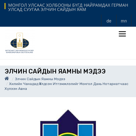
МОНГОЛ УЛСААС ХОЛБООНЫ БҮГД НАЙРАМДАХ ГЕРМАН
УЛСАД СУУГАА ЭЛЧИН САЙДЫН ЯАМ
de
mn
ЭЛЧИН САЙДЫН ЯАМНЫ МЭДЭЭ
Элчин Сайдын Яамны Мэдээ
Хилийн Чанадад Үйлдсэн Итгэмжлэлийг Монгол Дахь Нотариатчаас
Хүлээн Авна