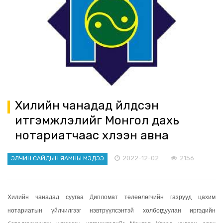
Хилийн чанадад үйлдсэн
итгэмжлэлийг Монгол дахь
нотариатчаас хүлээн авна
2022-12-02
2156
ЭЛЧИН САЙДЫН ЯАМНЫ МЭДЭЭ
Хилийн чанадад суугаа Дипломат төлөөлөгчийн газрууд цахим
нотариатын үйлчилгээг нэвтрүүлсэнтэй холбогдуулан иргэдийн