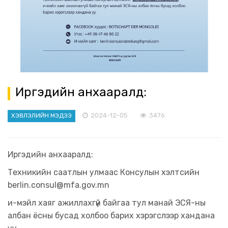
Иргэдийн анхааралд:
2024-12-05
3476
ХЭВЛЭЛИЙН МЭДЭЭ
Иргэдийн анхааралд:
Техникийн саатлын улмаас Консулын хэлтсийн
berlin.consul@mfa.gov.mn
и-мэйл хаяг ажиллахгүй байгаа тул манай ЭСЯ-ны
албан ёсны бусад холбоо барих хэрэгслээр хандана