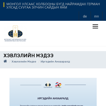
МОНГОЛ УЛСААС ХОЛБООНЫ БҮГД НАЙРАМДАХ ГЕРМАН
УЛСАД СУУГАА ЭЛЧИН САЙДЫН ЯАМ
de
mn
ХЭВЛЭЛИЙН МЭДЭЭ
Хэвлэлийн Мэдээ
Иргэдийн Анхааралд: