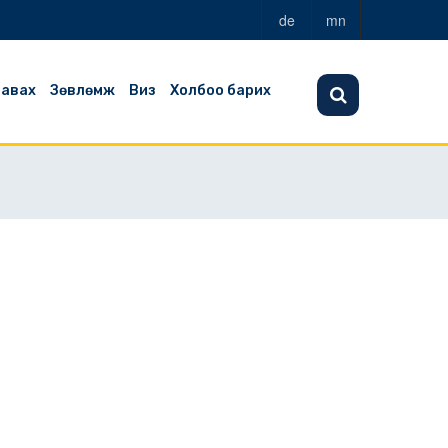
de
mn
 авах
Зөвлөмж
Виз
Холбоо барих