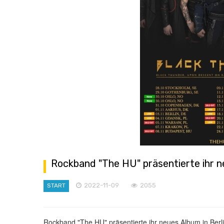
Rockband "The HU" präsentierte ihr ne
2022-11-09
2055
START
Rockband "The HU" präsentierte ihr neues Album in Berl