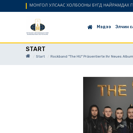
МОНГОЛ УЛСААС ХОЛБООНЫ БҮГД НАЙРАМДАХ Г
Мэдээ
Элчин с
START
Start
Rockband "The HU" Präsentierte Ihr Neues Album 