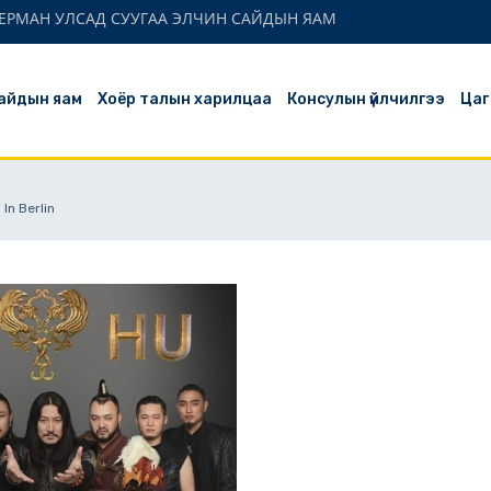
ЕРМАН УЛСАД СУУГАА ЭЛЧИН САЙДЫН ЯАМ
айдын яам
Хоёр талын харилцаа
Консулын үйлчилгээ
Цаг
In Berlin