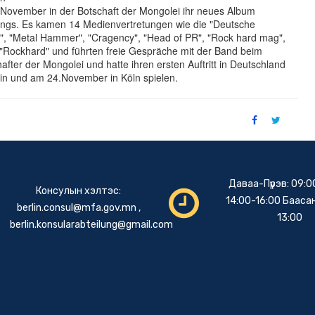
November in der Botschaft der Mongolei ihr neues Album
ongs. Es kamen 14 Medienvertretungen wie die "Deutsche
M", "Metal Hammer", "Cragency", "Head of PR", "Rock hard mag",
, "Rockhard" und führten freie Gespräche mit der Band beim
fter der Mongolei und hatte ihren ersten Auftritt in Deutschland
in und am 24.November in Köln spielen.
Даваа-Пүрэв: 09:0
Консулын хэлтэс:
14:00-16:00 Баасан
berlin.consul@mfa.gov.mn
,
13:00
berlin.konsularabteilung@gmail.com