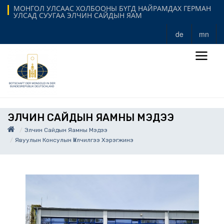
МОНГОЛ УЛСААС ХОЛБООНЫ БҮГД НАЙРАМДАХ ГЕРМАН
УЛСАД СУУГАА ЭЛЧИН САЙДЫН ЯАМ
de
mn
ЭЛЧИН САЙДЫН ЯАМНЫ МЭДЭЭ
Элчин Сайдын Яамны Мэдээ
Явуулын Консулын Үйлчилгээ Хэрэгжинэ