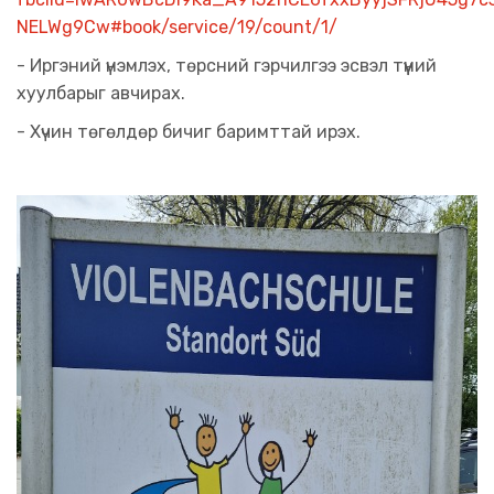
NELWg9Cw#book/service/19/count/1/
- Иргэний үнэмлэх, төрсний гэрчилгээ эсвэл түүний
хуулбарыг авчирах.
- Хүчин төгөлдөр бичиг баримттай ирэх.