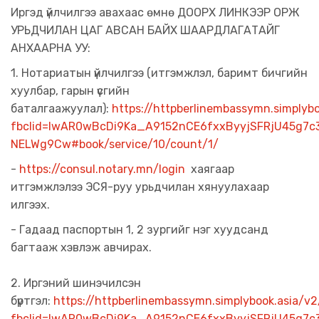
Иргэд үйлчилгээ авахаас өмнө ДООРХ ЛИНКЭЭР ОРЖ
УРЬДЧИЛАН ЦАГ АВСАН БАЙХ ШААРДЛАГАТАЙГ
АНХААРНА УУ:
1. Нотариатын үйлчилгээ (итгэмжлэл, баримт бичгийн
хуулбар, гарын үсгийн
баталгаажуулал):
https://httpberlinembassymn.simplybo
fbclid=IwAR0wBcDi9Ka_A9152nCE6fxxByyjSFRjU45g7c
NELWg9Cw#book/service/10/count/1/
-
https://consul.notary.mn/login
хаягаар
итгэмжлэлээ ЭСЯ-руу урьдчилан хянуулахаар
илгээх.
- Гадаад паспортын 1, 2 зургийг нэг хуудсанд
багтааж хэвлэж авчирах.
2. Иргэний шинэчилсэн
бүртгэл:
https://httpberlinembassymn.simplybook.asia/v2
fbclid=IwAR0wBcDi9Ka_A9152nCE6fxxByyjSFRjU45g7c