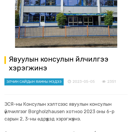
Явуулын консулын үйлчилгээ
хэрэгжинэ
2023-05-05
2351
ЭЛЧИН САЙДЫН ЯАМНЫ МЭДЭЭ
ЭСЯ-ны Консулын хэлтсээс явуулын консулын
үйлчилгээг Borgholzhausen хотноо 2023 оны 6-р
сарын 2, 3-ны өдрүүдэд хэрэгжүүлнэ.