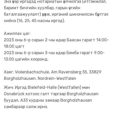
Энэ үеэр иргэдэд нотариатын үйлчилгээ (итгэмжлэл,
баримт бичгийн хуулбар, гарын үсгийн
баталгаажуулалт) үзүүлж, иргэний шинэчилсэн бүртгэл
хийнэ (16, 25, 45 насны иргэд).
Ажиллах цаг:
2023 оны 6-р сарын 2-ны өдөр Баасан гарагт 14:00-
18:00 цагт
2023 оны 6-р сарын 3-ны өдөр Бямба гарагт 9:00-
13:00 цагийн хооронд.
Хаяг: Violenbachschule, Am Ravensberg 55, 33829
Borgholzhausen, Nordrein-Westfalen
Жич: Иргэд Bielefeld-Halle (Westfallen) мөн
Osnabrück хотоос галт тэргээр Borgholzhausen
буудал, А33 хурдны замаар Borgholzhausen
самбараар салж ирнэ.