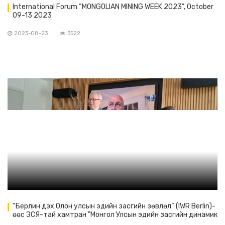
International Forum “MONGOLIAN MINING WEEK 2023”, October
09-13 2023
2023-08-23
3522
“Берлин дэх Олон улсын эдийн засгийн зөвлөл“ (IWR Berlin)-
өөс ЭСЯ-тай хамтран "Монгол Улсын эдийн засгийн динамик
өсөлт & хөгжил" мэдээллийн арга хэмжээ зохион байгуулав