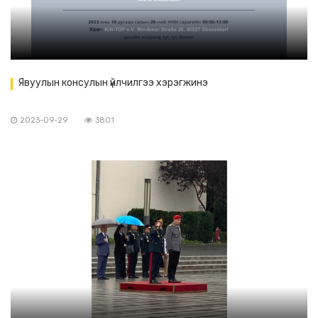
Явуулын консулын үйлчилгээ хэрэгжинэ
2023-09-29
3801