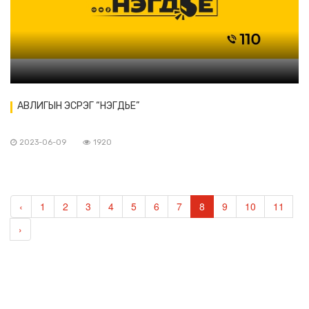
АВЛИГЫН ЭСРЭГ “НЭГДЬЕ”
2023-06-09
1920
‹
1
2
3
4
5
6
7
8
9
10
11
›