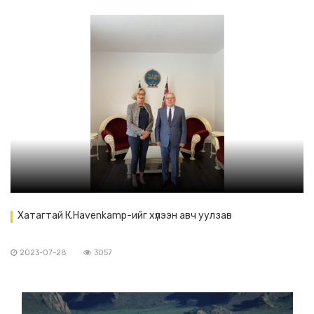
Хатагтай К.Havenkamp-ийг хүлээн авч уулзав
2023-07-28
3057