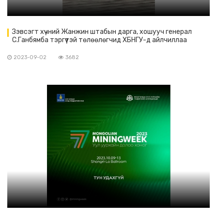
Зэвсэгт хүчний Жанжин штабын дарга, хошууч генерал
С.Ганбямба тэргүүтэй төлөөлөгчид ХБНГУ-д айлчиллаа
2023-09-02
3682