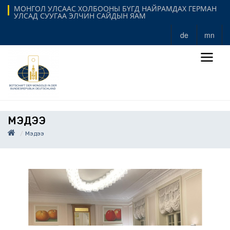
МОНГОЛ УЛСААС ХОЛБООНЫ БҮГД НАЙРАМДАХ ГЕРМАН
УЛСАД СУУГАА ЭЛЧИН САЙДЫН ЯАМ
de
mn
МЭДЭЭ
Мэдээ