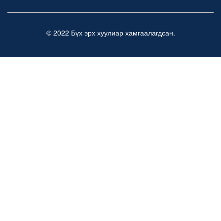
© 2022 Бүх эрх хуулиар хамгаалагдсан.