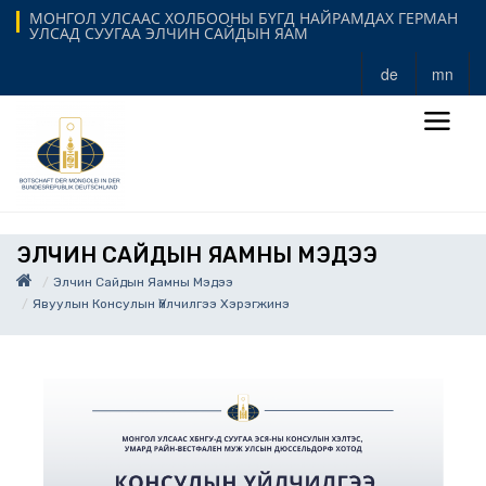
МОНГОЛ УЛСААС ХОЛБООНЫ БҮГД НАЙРАМДАХ ГЕРМАН
УЛСАД СУУГАА ЭЛЧИН САЙДЫН ЯАМ
de
mn
ЭЛЧИН САЙДЫН ЯАМНЫ МЭДЭЭ
Элчин Сайдын Яамны Мэдээ
Явуулын Консулын Үйлчилгээ Хэрэгжинэ