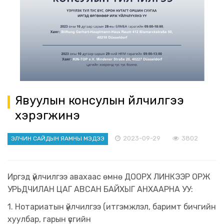
Явуулын консулын үйлчилгээ
хэрэгжинэ
2023-09-29
3802
ЭЛЧИН САЙДЫН ЯАМНЫ МЭДЭЭ
Иргэд үйлчилгээ авахаас өмнө ДООРХ ЛИНКЭЭР ОРЖ
УРЬДЧИЛАН ЦАГ АВСАН БАЙХЫГ АНХААРНА УУ:
1. Нотариатын үйлчилгээ (итгэмжлэл, баримт бичгийн
хуулбар, гарын үсгийн