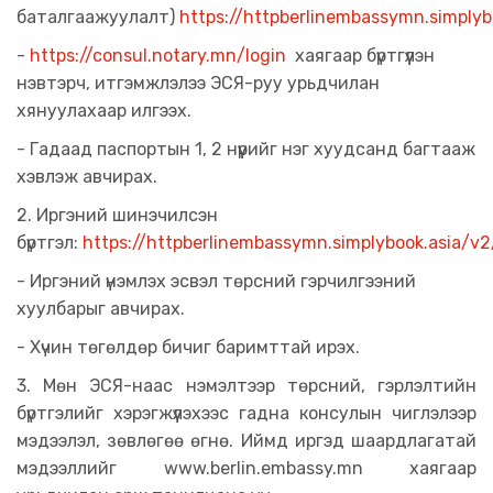
баталгаажуулалт)
https://httpberlinembassymn.simply
-
https://consul.notary.mn/login
хаягаар бүртгүүлэн
нэвтэрч, итгэмжлэлээ ЭСЯ-руу урьдчилан
хянуулахаар илгээх.
- Гадаад паспортын 1, 2 нүүрийг нэг хуудсанд багтааж
хэвлэж авчирах.
2. Иргэний шинэчилсэн
бүртгэл:
https://httpberlinembassymn.simplybook.asia/v
- Иргэний үнэмлэх эсвэл төрсний гэрчилгээний
хуулбарыг авчирах.
- Хүчин төгөлдөр бичиг баримттай ирэх.
3. Мөн ЭСЯ-наас нэмэлтээр төрсний, гэрлэлтийн
бүртгэлийг хэрэгжүүлэхээс гадна консулын чиглэлээр
мэдээлэл, зөвлөгөө өгнө. Иймд иргэд шаардлагатай
мэдээллийг www.berlin.embassy.mn хаягаар