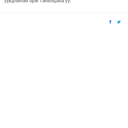
урьдчилан орж танилцана уу.