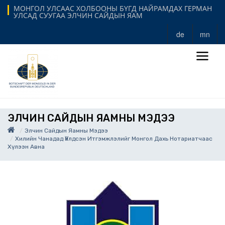
МОНГОЛ УЛСААС ХОЛБООНЫ БҮГД НАЙРАМДАХ ГЕРМАН
УЛСАД СУУГАА ЭЛЧИН САЙДЫН ЯАМ
de
mn
ЭЛЧИН САЙДЫН ЯАМНЫ МЭДЭЭ
Элчин Сайдын Яамны Мэдээ
Хилийн Чанадад Үйлдсэн Итгэмжлэлийг Монгол Дахь Нотариатчаас
Хүлээн Авна