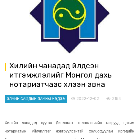
Хилийн чанадад үйлдсэн
итгэмжлэлийг Монгол дахь
нотариатчаас хүлээн авна
2022-12-02
2154
ЭЛЧИН САЙДЫН ЯАМНЫ МЭДЭЭ
Хилийн чанадад суугаа Дипломат төлөөлөгчийн газрууд цахим
нотариатын үйлчилгээг нэвтрүүлсэнтэй холбогдуулан иргэдийн