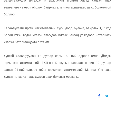
баталгаажуулж илгээсэн итгэмжлэлийг Монгол Улсад хүлээн авах
төлөөлөгч нь өөрт ойрхон байрлах аль ч нотариатчаас авах боломжтой
боллоо.
Төлөөлүүлэгч иргэн итгэмжлэлийн зүүн доод буланд байрлах QR код
болон үсгэн кодыг хүлээн авагчдаа илгээх бөгөөд уг кодоор нотариатч
хэвлэж баталгаажуулж өгөх юм.
Үүнтэй холбогдуулан 12 дугаар сарын 01-ний өдрөөс өмнө үйлдэж
гэрчилсэн итгэмжлэлийг ГХЯ-ны Консулын газраас, харин 12 дугаар
сарын 01-ний өдрөөс хойш гэрчилсэн итгэмжлэлийг Монгол Улс дахь
дурын нотариатчаас хүлээн авах болсныг мэдээлье.