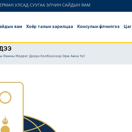
ЕРМАН УЛСАД СУУГАА ЭЛЧИН САЙДЫН ЯАМ
айдын яам
Хоёр талын харилцаа
Консулын үйлчилгээ
Цаг
ДЭЭ
ы Яамны Мэдээг Доорх Холбоосоор Орж Авна Уу!