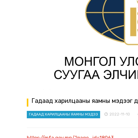
Гадаад харилцааны яамны мэдээг д
2022-11-10
ГАДААД ХАРИЛЦААНЫ ЯАМНЫ МЭДЭЭ
https://mfa.gov.mn/?page_id=18063