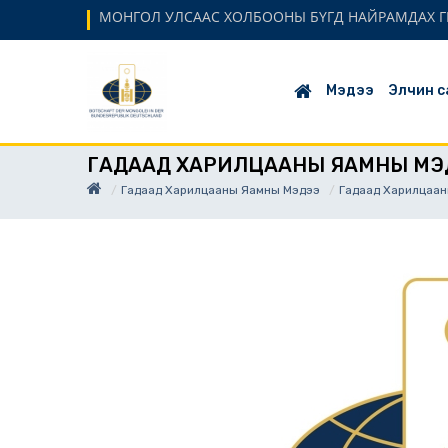
МОНГОЛ УЛСААС ХОЛБООНЫ БҮГД НАЙРАМДАХ Г
Мэдээ
Элчин с
ГАДААД ХАРИЛЦААНЫ ЯАМНЫ МЭ
Гадаад Харилцааны Яамны Мэдээ
Гадаад Харилцаан