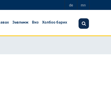
de
mn
 авах
Зөвлөмж
Виз
Холбоо барих