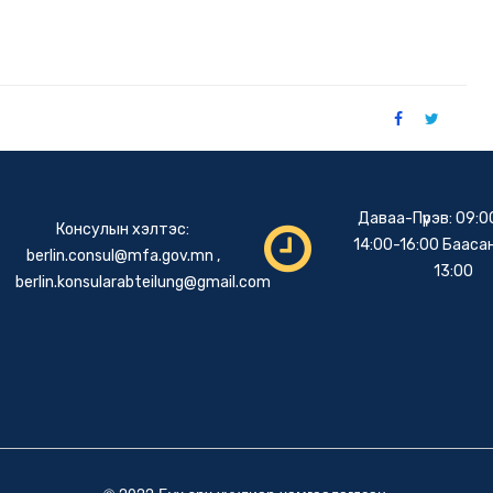
Даваа-Пүрэв: 09:0
Консулын хэлтэс:
14:00-16:00 Баасан
berlin.consul@mfa.gov.mn
,
13:00
berlin.konsularabteilung@gmail.com
© 2022 Бүх эрх хуулиар хамгаалагдсан.