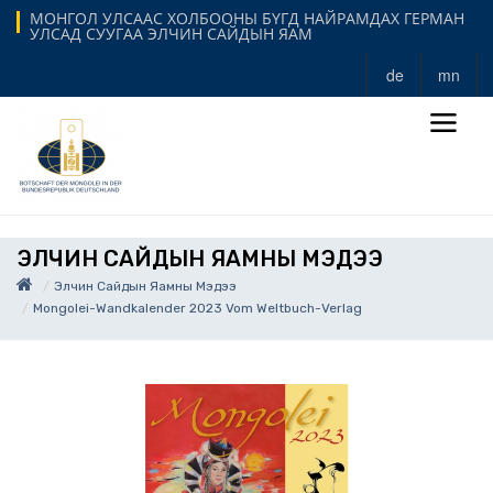
МОНГОЛ УЛСААС ХОЛБООНЫ БҮГД НАЙРАМДАХ ГЕРМАН
УЛСАД СУУГАА ЭЛЧИН САЙДЫН ЯАМ
de
mn
ЭЛЧИН САЙДЫН ЯАМНЫ МЭДЭЭ
Элчин Сайдын Яамны Мэдээ
Mongolei-Wandkalender 2023 Vom Weltbuch-Verlag