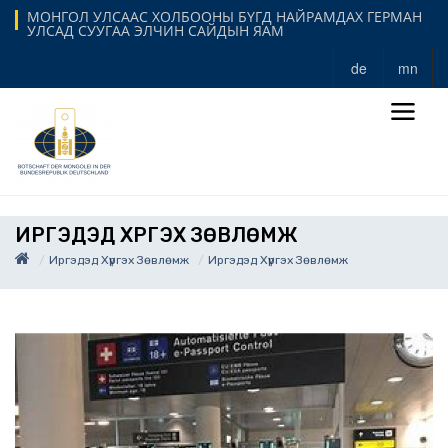
МОНГОЛ УЛСААС ХОЛБООНЫ БҮГД НАЙРАМДАХ ГЕРМАН
УЛСАД СУУГАА ЭЛЧИН САЙДЫН ЯАМ
de
mn
ИРГЭДЭД ХҮРГЭХ ЗӨВЛӨМЖ
Иргэдэд Хүргэх Зөвлөмж
Иргэдэд Хүргэх Зөвлөмж