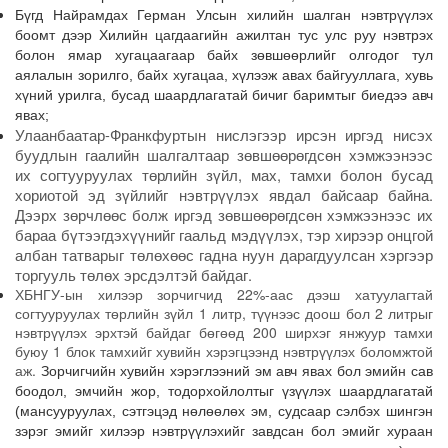
Бүгд Найрамдах Герман Улсын хилийн шалган нэвтрүүлэх
боомт дээр Хилийн цагдаагийн ажилтан тус улс руу нэвтрэх
болон ямар хугацаагаар байх зөвшөөрлийг олгодог тул
аялалын зорилго, байх хугацаа, хүлээж авах байгууллага, хувь
хүний урилга, бусад шаардлагатай бичиг баримтыг биедээ авч
явах;
Улаанбаатар-Франкфуртын нислэгээр ирсэн иргэд нисэх
буудлын гаалийн шалгалтаар зөвшөөрөгдсөн хэмжээнээс
их согтууруулах төрлийн зүйл, мах, тамхи болон бусад
хориотой эд зүйлийг нэвтрүүлэх явдал байсаар байна.
Дээрх зөрчлөөс болж иргэд зөвшөөрөгдсөн хэмжээнээс их
бараа бүтээгдэхүүнийг гаальд мэдүүлэх, тэр хирээр онцгой
албан татварыг төлөхөөс гадна нуун дарагдуулсан хэргээр
торгууль төлөх эрсдэлтэй байдаг.
ХБНГУ-ын хилээр зорчигчид 22%-аас дээш хатуулагтай
согтууруулах төрлийн зүйл 1 литр, түүнээс доош бол 2 литрыг
нэвтрүүлэх эрхтэй байдаг бөгөөд 200 ширхэг янжуур тамхи
буюу 1 блок тамхийг хувийн хэрэгцээнд нэвтрүүлэх боломжтой
аж.
Зорчигчийн хувийн хэрэглээний эм авч явах бол эмийн сав
боодол, эмчийн жор, тодорхойлолтыг үзүүлэх шаардлагатай
(мансууруулах, сэтгэцэд нөлөөлөх эм, судсаар сэлбэх шингэн
зэрэг эмийг хилээр нэвтрүүлэхийг завдсан бол эмийг хураан