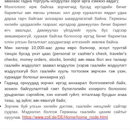
авахаас гадна торгууль ногдуулах зэрэг арга хэмжээ авдаг);
Монголоос ирж байгаа зорчигчид бусад иргэдийн бичиг
баримтыг авч явсны улмаас хил дээр хураалгах явдал
удаа
дараа
гарч байгааг анхаарах шаардлагатай байна. Германы
хилийн цагдаагийн газраас иргэдээр дамжуулан бичиг баримт
өгч авалцах, дамжуулах үйлдлийг хууль бус гэдгээр
зөвшөөрөхгүй, хурааж байгаа болохоор иргэд бичиг баримтаа
олон улсын баталгаат шуудангаар илгээхийг зөвлөж байна.
Мөн хилээр 10,000-аас дээш евро бэлнээр, эсхүл түүнтэй
тэнцэх бусад үнэт цаас (personal or cashier's check, traveler's
checks, money orders, stocks, bonds) авч яваа бол энэ талаар
гаалийн мэдүүлэгт заавал мэдүүлэх (хэрэв гаалийн мэдүүлэгт
мэдүүлээгүй бол гаалийн хууль тогтоомж зөрчсөн гэж үзэн,
хураадаг болохыг анхаарна уу).
Гадаад орнуудад зорчих иргэд анхаарал болгоомжтой байх,
зохион байгуулалттай гэмт бүлэглэлийн хохирогч болохоос
урьдчилан сэргийлж, хэн нэгний гуйлт, ятгалгаар бусдын ачаа
тээш, эд зүйлс авч явахгүй байх;
Зорчиж буй улсын хилийн дэглэм, гаалийн нөхцлийг сайтар
судлах. Мэдээлэл болгож Германы гаалийн цахим сайтыг
оруулав.
https://www.zoll.de/DE/Home/home_node.html