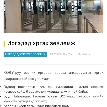
Иргэдэд хүргэх зөвлөмж
2024-03-26
5428
ИРГЭДЭД ХҮРГЭХ ЗӨВЛӨМЖ
ХБНГУ-руу зорчих
иргэдэд
дараах анхааруулгыг хүргэх
шаардлагатай гэж үзэв. Үүнд:
Гадаад паспортын хүчинтэй хугацаагаа шалгах (зорчиж
ирснээс хойш 6 сар хүртэл хугацаанд хүчинтэй байх);
Бүгд Найрамдах Герман Улсын ЭСЯ-наас олгосон визийн
хүчинтэй хугацаанд зорчих;
Аялалын хоёр талын тийз бичүүлсэн байх;