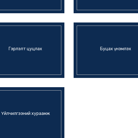
Гэрлэлт цуцлах
Буцах үнэмлэх
Үйлчилгээний хураамж