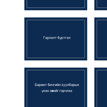
Гэрлэлт бүртгэл
Баримт бичгийн хуулбарын
үнэн зөвийг гэрчлэх