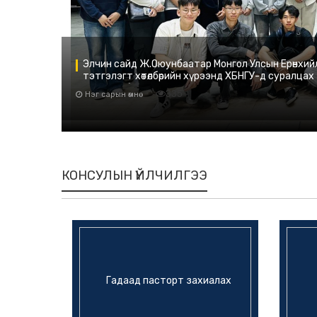
Элчин сайд Ж.Оюунбаатар Монгол Улсын Ерөнхийл
тэтгэлэгт хөтөлбөрийн хүрээнд ХБНГУ-д суралц
онгоцны буудалд угтан авч, уулзав.
335
Нэг сарын өмнө
КОНСУЛЫН ҮЙЛЧИЛГЭЭ
Гадаад пасторт захиалах