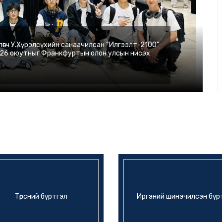
өгч У.Хүрэлсүхийн санаачилсан “Илгээлт-2100”
ах 26 оюутныг Франкфуртын олон улсын нисэх
Төрсний бүртгэл
Иргэний шинэчилсэн бүр