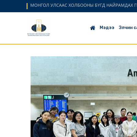
МОНГОЛ УЛСААС ХОЛБООНЫ БҮГД НАЙРАМДАХ Г
Мэдээ
Элчин с