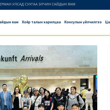
ЕРМАН УЛСАД СУУГАА ЭЛЧИН САЙДЫН ЯАМ
айдын яам
Хоёр талын харилцаа
Консулын үйлчилгээ
Ца